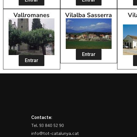
Vallromanes
Vilalba Sasserra
Vil
Entrar
Entrar
Contacte:
Tel. 93 840 52 90
info@tot-catalunya.cat