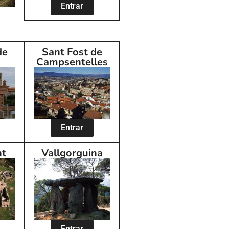
Entrar
de
Sant Fost de
Campsentelles
Entrar
nt
Vallgorguina
Entrar