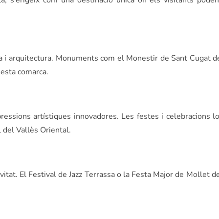
ta, s’erigeix com una destinació única on els visitants poden
a i arquitectura. Monuments com el Monestir de Sant Cugat del
uesta comarca.
essions artístiques innovadores. Les festes i celebracions lo
 del Vallès Oriental.
vitat. El Festival de Jazz Terrassa o la Festa Major de Mollet d