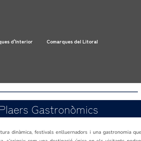
ues d'Interior
Comarques del Litoral
 i Plaers Gastronòmics
ltura dinàmica, festivals enlluernadors i una gastronomia que