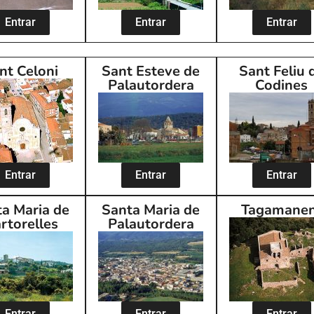
Entrar
Entrar
Entrar
nt Celoni
Sant Esteve de
Sant Feliu 
Palautordera
Codines
Entrar
Entrar
Entrar
a Maria de
Santa Maria de
Tagamane
rtorelles
Palautordera
Entrar
Entrar
Entrar