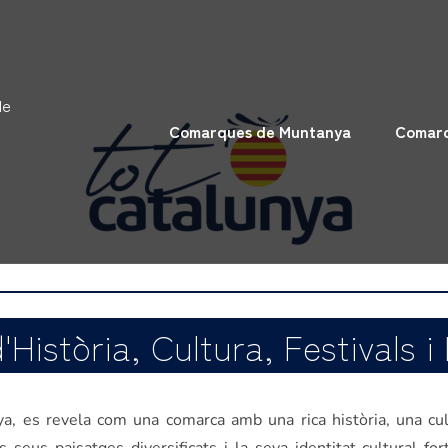
de
Comarques de Muntanya
Comarq
d'Història, Cultura, Festivals
nya, es revela com una comarca amb una rica història, una cu