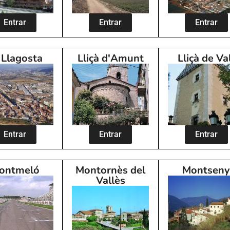
Entrar
Entrar
Entrar
 Llagosta
Lliçà d'Amunt
Lliçà de Va
Entrar
Entrar
Entrar
ontmeló
Montornès del
Montsen
Vallès