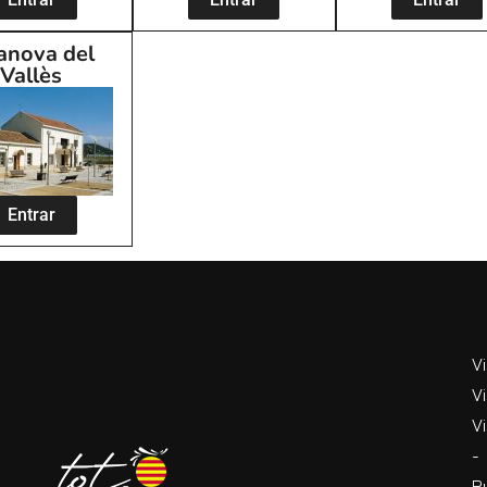
anova del
Vallès
Entrar
V
Vi
Vi
-
R