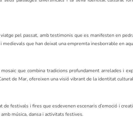
seus paisatges diversificats i la seva identitat cultural for
n viatge pel passat, amb testimonis que es manifesten en pedr
 i medievals que han deixat una empremta inesborrable en aq
 mosaic que combina tradicions profundament arrelades i expr
net de Mar, ofereixen una visió vibrant de la identitat cultural
 de festivals i fires que esdevenen escenaris d’emoció i creati
mb música, dansa i activitats festives.