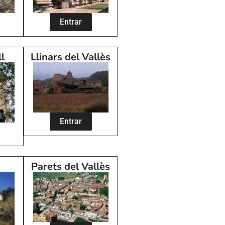
Entrar
ll
Llinars del Vallès
Entrar
y
Parets del Vallès