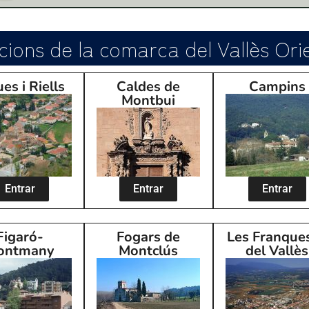
cions de la comarca del Vallès Ori
es i Riells
Caldes de
Campins
Montbui
Entrar
Entrar
Entrar
Figaró-
Fogars de
Les Franque
ontmany
Montclús
del Vallès