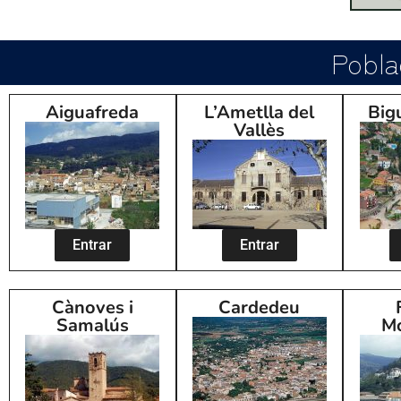
Pobla
Aiguafreda
L’Ametlla del
Bigu
Vallès
Entrar
Entrar
Cànoves i
Cardedeu
Samalús
M