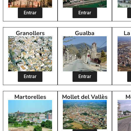
Entrar
Entrar
Granollers
Gualba
La
Entrar
Entrar
Martorelles
Mollet del Vallès
M