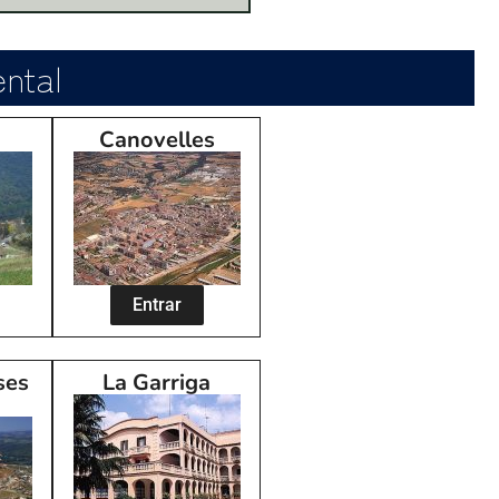
ental
Canovelles
Entrar
ses
La Garriga