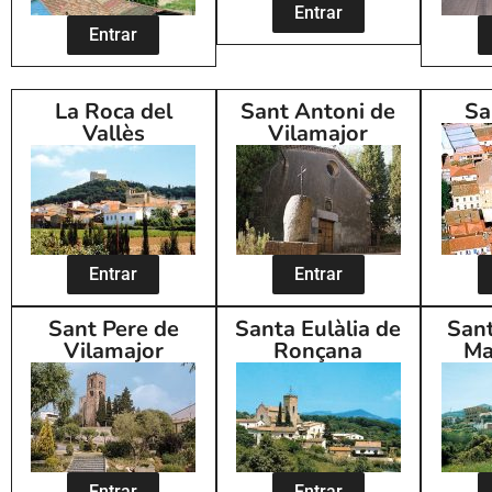
Entrar
Entrar
La Roca del
Sant Antoni de
Sa
Vallès
Vilamajor
Entrar
Entrar
Sant Pere de
Santa Eulàlia de
Sant
Vilamajor
Ronçana
Ma
Entrar
Entrar