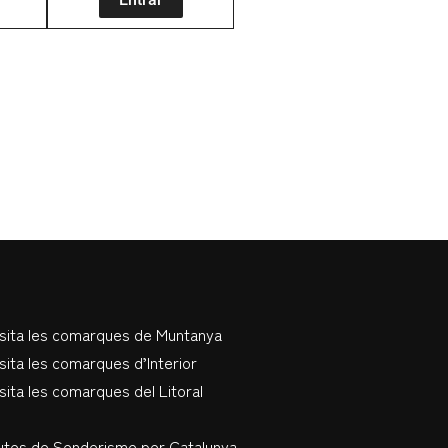
isita les comarques de Muntanya
sita les comarques d’Interior
sita les comarques del Litoral
utes de Senderisme per Catalunya