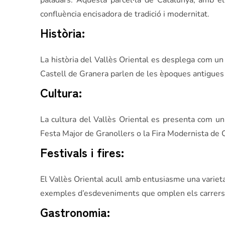
paladars. Aquesta parcel·la de Catalunya, amb els 
confluència encisadora de tradició i modernitat.
Història:
La història del Vallès Oriental es desplega com u
Castell de Granera parlen de les èpoques antigues
Cultura:
La cultura del Vallès Oriental es presenta com un
Festa Major de Granollers o la Fira Modernista de Ca
Festivals i fires:
El Vallès Oriental acull amb entusiasme una varietat
exemples d’esdeveniments que omplen els carrers a
Gastronomia: