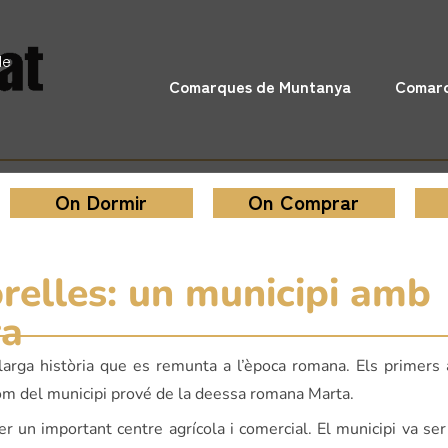
de
Comarques de Muntanya
Comarq
On Dormir
On Comprar
relles: un municipi amb
ra
larga història que es remunta a l’època romana. Els primer
nom del municipi prové de la deessa romana Marta.
r un important centre agrícola i comercial. El municipi va ser