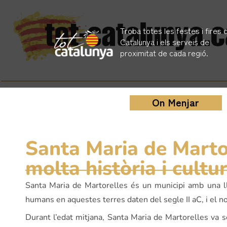
Troba totes les festes i fires 
Catalunya i els serveis de
proximitat de cada regió.
On Menjar
Santa Maria de Marto
molta història i cultu
Santa Maria de Martorelles és un municipi amb una l
humans en aquestes terres daten del segle II aC, i el 
Durant l’edat mitjana, Santa Maria de Martorelles va se