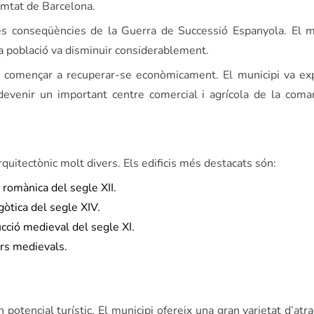
comtat de Barcelona.
les conseqüències de la Guerra de Successió Espanyola. El m
va població va disminuir considerablement.
va començar a recuperar-se econòmicament. El municipi va e
devenir un important centre comercial i agrícola de la coma
uitectònic molt divers. Els edificis més destacats són:
 romànica del segle XII.
gòtica del segle XIV.
cció medieval del segle XI.
ers medievals.
tencial turístic. El municipi ofereix una gran varietat d’atrac