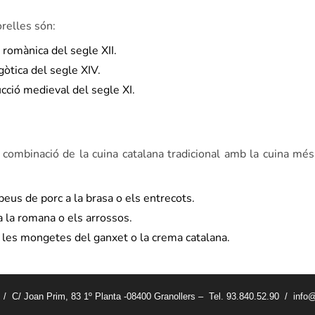
relles són:
 romànica del segle XII.
gòtica del segle XIV.
cció medieval del segle XI.
combinació de la cuina catalana tradicional amb la cuina mé
 peus de porc a la brasa o els entrecots.
a la romana o els arrossos.
, les mongetes del ganxet o la crema catalana.
t / C/ Joan Prim, 83 1º Planta -08400 Granollers – Tel. 93.840.52.90 / info@