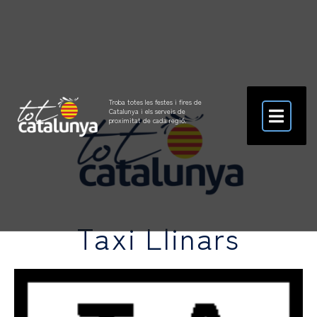
Troba totes les festes i fires de
Catalunya i els serveis de
proximitat de cada regió.
Taxi Llinars