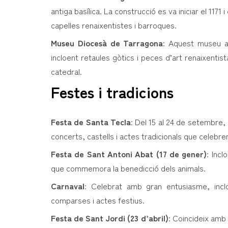
antiga basílica. La construcció es va iniciar el 1171
capelles renaixentistes i barroques.
Museu Diocesà de Tarragona
: Aquest museu al
incloent retaules gòtics i peces d’art renaixentis
catedral.
Festes i tradicions
Festa de Santa Tecla
: Del 15 al 24 de setembre,
concerts, castells i actes tradicionals que celebren
Festa de Sant Antoni Abat (17 de gener)
: Incl
que commemora la benedicció dels animals.
Carnaval
: Celebrat amb gran entusiasme, inclo
comparses i actes festius.
Festa de Sant Jordi (23 d’abril)
: Coincideix amb 