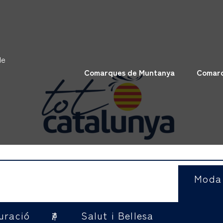
de
Comarques de Muntanya
Comarq
Moda
uració
Salut i Bellesa
Allotjaments i Turisme