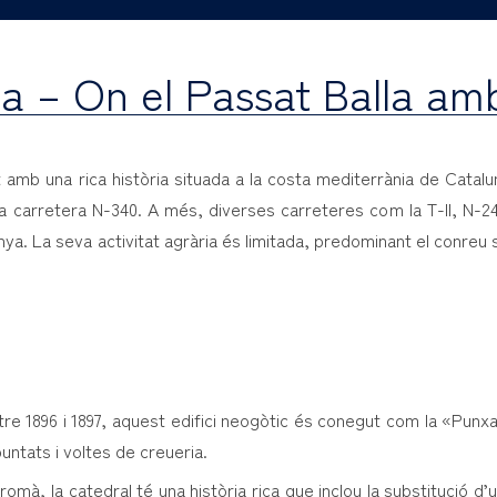
a – On el Passat Balla amb
 amb una rica història situada a la costa mediterrània de Catal
 la carretera N-340. A més, diverses carreteres com la T-II, N-
nya. La seva activitat agrària és limitada, predominant el conreu s
tre 1896 i 1897, aquest edifici neogòtic és conegut com la «Punxa
untats i voltes de creueria.
e romà, la catedral té una història rica que inclou la substitució d’