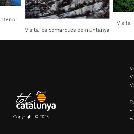
interior
Visita 
Visita les comarques de muntanya
V
Vi
Vi
-
R
-
Copyright © 2025
Fe