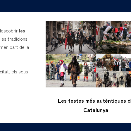
descobrir
les
les tradicions
men part de la
itat, els seus
Les festes més autèntiques 
Catalunya