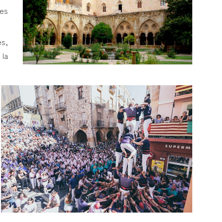
ses
es,
 la