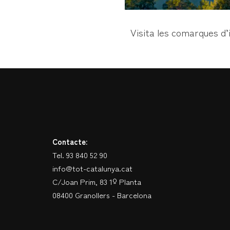
Visita les comarques d’
Contacte:
Tel. 93 840 52 90
info@tot-catalunya.cat
C/Joan Prim, 83 1º Planta
08400 Granollers - Barcelona