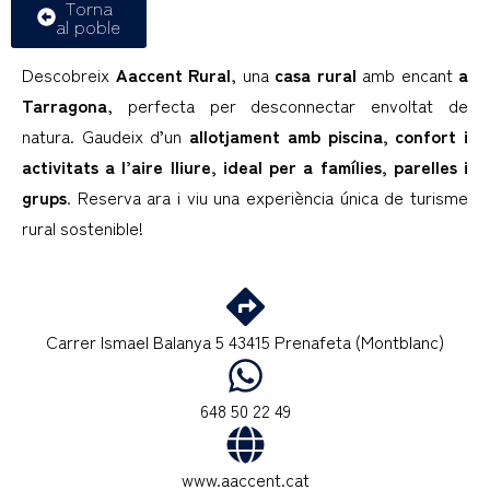
Torna
al poble
Descobreix
Aaccent Rural
, una
casa rural
amb encant
a
Tarragona
, perfecta per desconnectar envoltat de
natura. Gaudeix d’un
allotjament amb piscina, confort i
activitats a l’aire lliure, ideal per a famílies, parelles i
grups
. Reserva ara i viu una experiència única de turisme
rural sostenible!
Carrer Ismael Balanya 5 43415 Prenafeta (Montblanc)
648 50 22 49
www.aaccent.cat