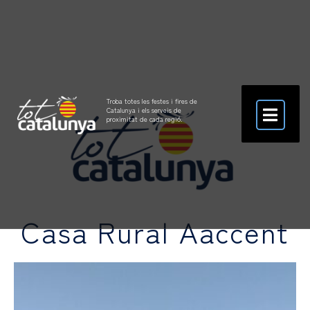
Troba totes les festes i fires de
Catalunya i els serveis de
proximitat de cada regió.
Casa Rural Aaccent