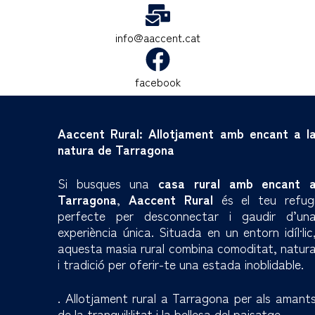
info@aaccent.cat
facebook
Aaccent Rural: Allotjament amb encant a l
natura de Tarragona
Si busques una
casa rural amb encant 
Tarragona
,
Aaccent Rural
és el teu refug
perfecte per desconnectar i gaudir d’un
experiència única. Situada en un entorn idíl·lic
aquesta masia rural combina comoditat, natur
i tradició per oferir-te una estada inoblidable.
. Allotjament rural a Tarragona per als amant
de la tranquil·litat i la bellesa del paisatge.