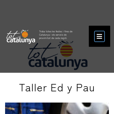
Troba totes les festes i fires de
Catalunya i els serveis de
proximitat de cada regió.
Taller Ed y Pau