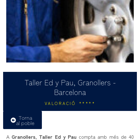
Taller Ed y Pau, Granollers -
Barcelona
VALORACIÓ *****
Torna
al poble
A
Granollers
,
Taller Ed y Pau
compta amb més de 40