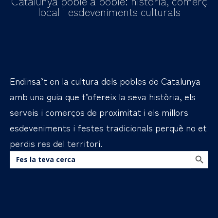
Catalunya poble a poble: història, comerç
local i esdeveniments culturals
Endinsa’t en la cultura dels pobles de Catalunya
amb una guia que t’ofereix la seva història, els
serveis i comerços de proximitat i els millors
esdeveniments i festes tradicionals perquè no et
perdis res del territori.
BOTÓN DE B
Buscar: