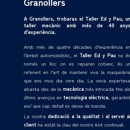
Granollers
A Granollers, trobaras el Taller Ed y Pau, u
taller mecànic amb més de 40 any
d’experiència.
Amb més de quatre dècades d’experiència e
l’àmbit automobilístic, el
Taller Ed y Pau
no é
només un lloc on es reparen cotxes; és u
referent en l’art de mantenir viva la maquinàri
que ens mou dia rere dia. La seva expertes
abasta des de la
mecànica
més intricada fins al
últims avenços en
tecnologia elèctrica
, garantin
així que cap detall es deixa de banda.
La nostra
dedicació a la qualitat i al servei a
client
ha estat la clau del nostre èxit continuat.