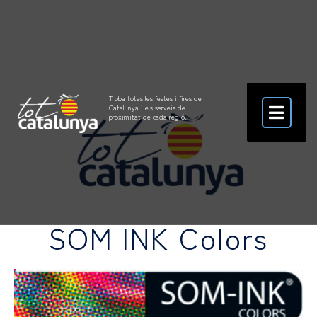
Troba totes les festes i fires de
Catalunya i els serveis de
proximitat de cada regió.
SOM INK Colors