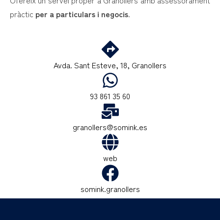
pràctic
per a particulars i negocis
.
Avda. Sant Esteve, 18, Granollers
93 861 35 60
granollers@somink.es
web
somink.granollers