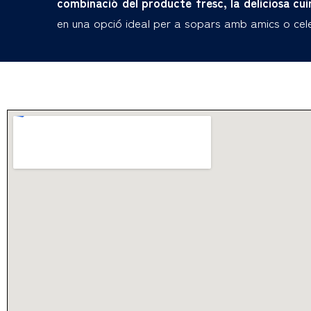
combinació del producte fresc, la deliciosa cuin
en una opció ideal per a sopars amb amics o cele