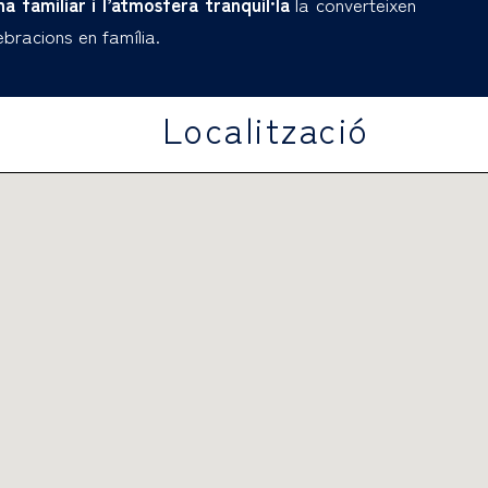
a familiar i l’atmosfera tranquil·la
la converteixen
bracions en família.
Localització