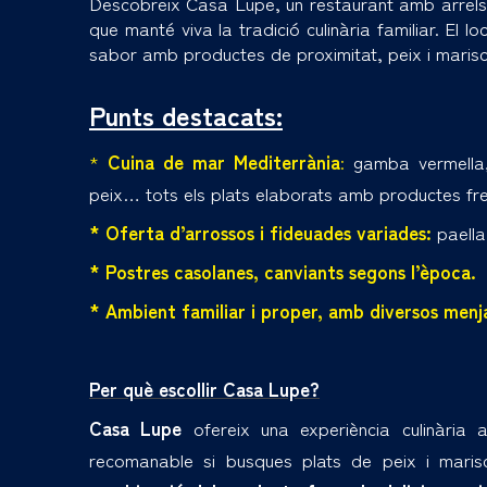
Descobreix Casa Lupe, un restaurant amb arrels 
que manté viva la tradició culinària familiar. El l
sabor amb productes de proximitat, peix i marisc de
Punts destacats:
*
Cuina de mar Mediterrània
:
gamba vermella
peix… tots els plats elaborats amb productes f
* Oferta d’arrossos i fideuades variades:
paella
* Postres casolanes, canviants segons l’època.
* Ambient familiar i proper, amb diversos menja
Per què escollir
Casa Lupe
?
Casa Lupe
ofereix una experiència culinària 
recomanable si busques plats de peix i marisc