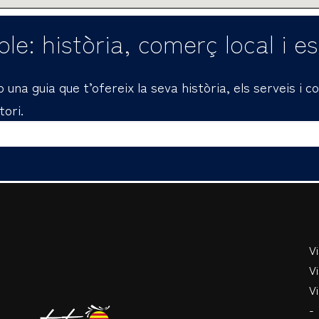
le: història, comerç local i e
una guia que t’ofereix la seva història, els serveis i 
tori.
V
Vi
Vi
-