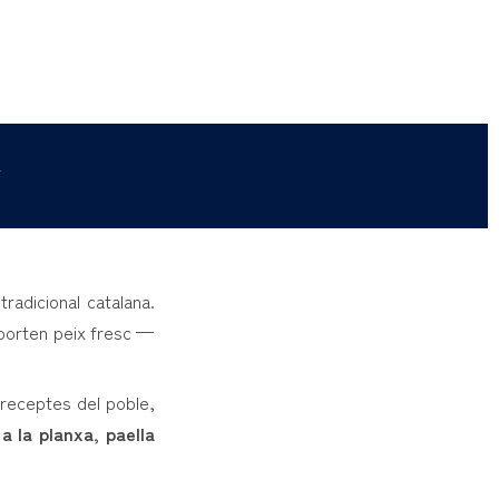
a
radicional catalana.
 porten peix fresc —
 receptes del poble,
a la planxa, paella