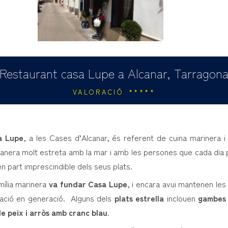
Restaurant casa Lupe a Alcanar, Tarragon
VALORACIÓ *****
a Lupe
, a les Cases d’Alcanar, és referent de cuina marinera i t
anera molt estreta amb la mar i amb les persones que cada dia
 part imprescindible dels seus plats.
mília marinera
va fundar Casa Lupe
, i encara avui mantenen les
ació en generació. Alguns dels
plats estrella
inclouen
gambes 
e peix i arròs amb cranc blau
.