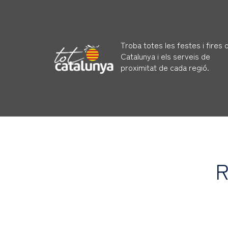
Troba totes les festes i fires 
Catalunya i els serveis de
proximitat de cada regió.
R