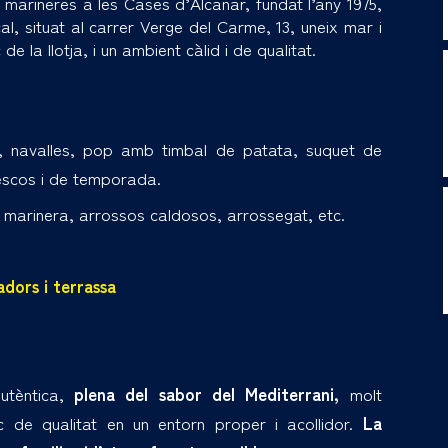
marineres a les Cases d’Alcanar, fundat l’any 1975,
ocal, situat al carrer Verge del Carme, 13, uneix mar i
 la llotja, i un ambient càlid i de qualitat.
, navalles, pop amb timbal de patata, suquet de
rescos i de temporada.
 marinera, arrossos caldosos, arrossegat, etc.
dors i terrassa
autèntica,
plena del sabor del Mediterrani,
molt
 de qualitat en un entorn proper i acollidor.
La