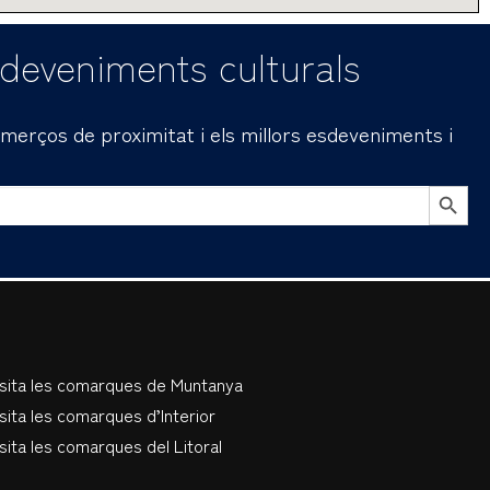
sdeveniments culturals
comerços de proximitat i els millors esdeveniments i
BOTÓN DE B
isita les comarques de Muntanya
sita les comarques d’Interior
sita les comarques del Litoral