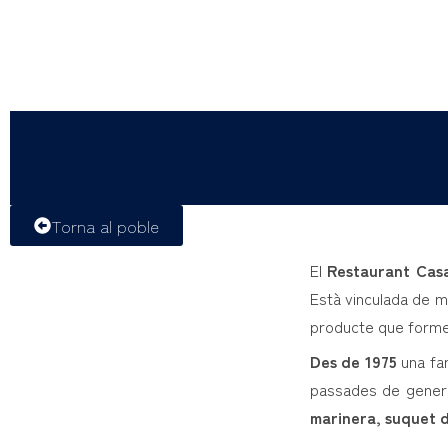
Torna al poble
El
Restaurant Cas
Està vinculada de m
producte que formen
Des de 1975
una fa
passades de gener
marinera, suquet d