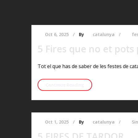
Oct 6, 2025
By
catalunya
fe
5 Fires que no et pots
Tot el que has de saber de les festes de ca
5 Fires que no et pots p
Continue Reading
Oct 1, 2025
By
catalunya
Si
5 FIRES DE TARDOR