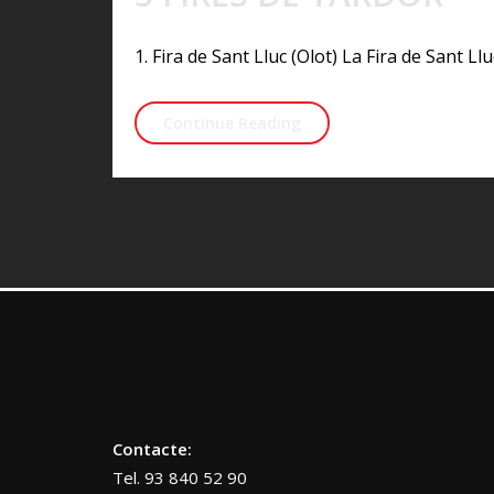
1. Fira de Sant Lluc (Olot) La Fira de Sant L
5 FIRES DE TARDOR
Continue Reading
Contacte:
Tel. 93 840 52 90