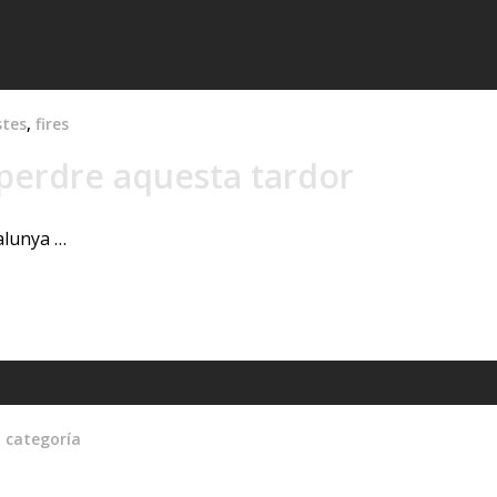
stes
,
fires
 perdre aquesta tardor
talunya …
erdre aquesta tardor
n categoría