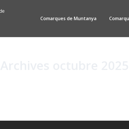
Primary Menu
 de
Comarques de Muntanya
Comarque
Archives octubre 2025
Home
2025
octubre