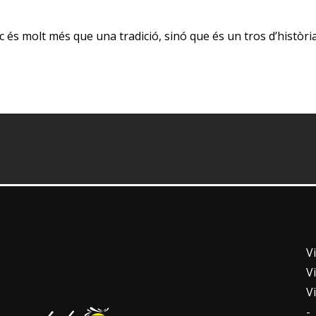
luc és molt més que una tradició, sinó que és un tros d’històr
V
V
V
-