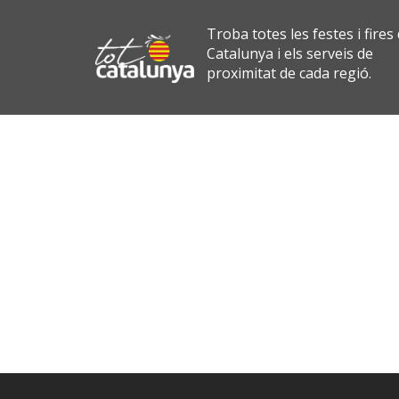
Skip to the content
Troba totes les festes i fires
Catalunya i els serveis de
proximitat de cada regió.