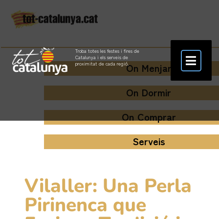
Troba totes les festes i fires de
Catalunya i els serveis de
proximitat de cada regió.
On Menjar
On Dormir
On Comprar
Serveis
Vilaller: Una Perla
Pirinenca que