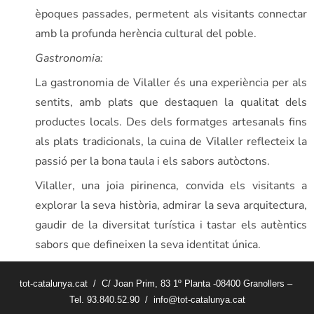
èpoques passades, permetent als visitants connectar
amb la profunda herència cultural del poble.
Gastronomia:
La gastronomia de Vilaller és una experiència per als
sentits, amb plats que destaquen la qualitat dels
productes locals. Des dels formatges artesanals fins
als plats tradicionals, la cuina de Vilaller reflecteix la
passió per la bona taula i els sabors autòctons.
Vilaller, una joia pirinenca, convida els visitants a
explorar la seva història, admirar la seva arquitectura,
gaudir de la diversitat turística i tastar els autèntics
sabors que defineixen la seva identitat única.
tot-catalunya.cat / C/ Joan Prim, 83 1º Planta -08400 Granollers –
Tel. 93.840.52.90 / info@tot-catalunya.cat