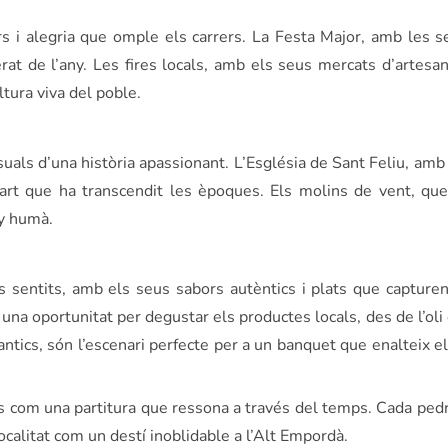
 i alegria que omple els carrers. La Festa Major, amb les se
at de l’any. Les fires locals, amb els seus mercats d’artesan
tura viva del poble.
ls d’una història apassionant. L’Església de Sant Feliu, amb 
’art que ha transcendit les èpoques. Els molins de vent, que
ny humà.
sentits, amb els seus sabors autèntics i plats que capturen
na oportunitat per degustar els productes locals, des de l’oli d
tics, són l’escenari perfecte per a un banquet que enalteix el
 és com una partitura que ressona a través del temps. Cada pedr
localitat com un destí inoblidable a l’Alt Empordà.