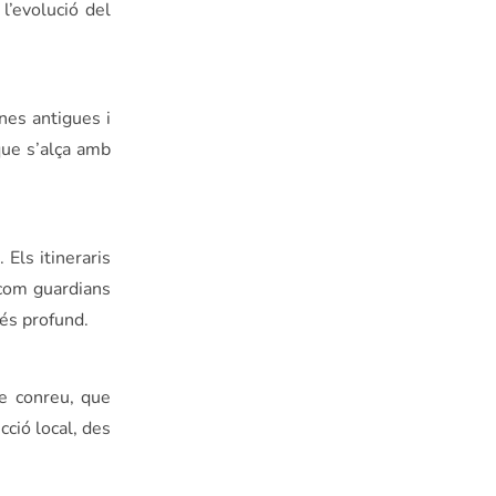
l’evolució del
nes antigues i
 que s’alça amb
Els itineraris
com guardians
més profund.
de conreu, que
ció local, des