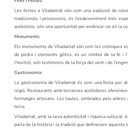
Fires i Festes:
Les festes a Viladamat són com una explosió de colors
tradicionals i processons, és l’esdeveniment més esper
autòctons, són una oportunitat per endinsar-se en la cul
Monuments:
Els monuments de Viladamat són com les cròniques visua
de pedra i elements gòtics, és un símbol de la fe i l
l’horitzó, són testimonis de la força del vent i de l’engi
Gastronomia:
La gastronomia de Viladamat és com una festa per als 
regió. Restaurants amb terrasses acollidores ofereixen u
formatges artesans. Les taules, ombrades pels arbres an
terra.
Viladamat, amb la seva autenticitat i riquesa cultural,
parla de la història i la tradició que defineixen aquesta 