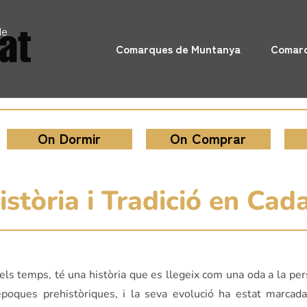
de
Comarques de Muntanya
Comarq
On Dormir
On Comprar
stòria i Tradició en Cad
ls temps, té una història que es llegeix com una oda a la per
poques prehistòriques, i la seva evolució ha estat marcada