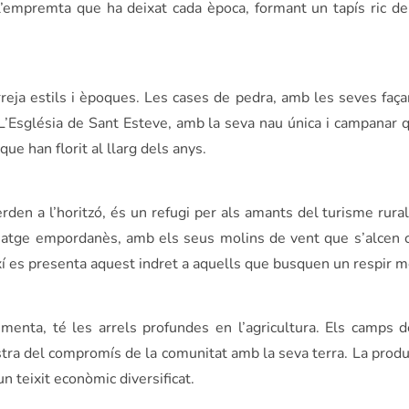
l’empremta que ha deixat cada època, formant un tapís ric de 
reja estils i èpoques. Les cases de pedra, amb les seves faça
ió. L’Església de Sant Esteve, amb la seva nau única i campanar
 que han florit al llarg dels anys.
en a l’horitzó, és un refugi per als amants del turisme rural. 
satge empordanès, amb els seus molins de vent que s’alcen 
així es presenta aquest indret a aquells que busquen un respir 
imenta, té les arrels profundes en l’agricultura. Els camps 
tra del compromís de la comunitat amb la seva terra. La produc
un teixit econòmic diversificat.