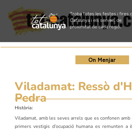
Troba totes les festes i fires 
Catalunya i els serveis de
proximitat de cada regió.
On Menjar
Viladamat: Ressò d'Hi
Pedra
Història:
Viladamat, amb les seves arrels que es confonen amb e
primers vestigis d’ocupació humana es remunten a è