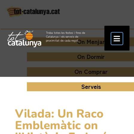
Troba totes les festes i fires de
Catalunya i els serveis de
On Menjar
proximitat de cada regió.
On Dormir
On Comprar
Serveis
Vilada: Un Raco
Emblemàtic on