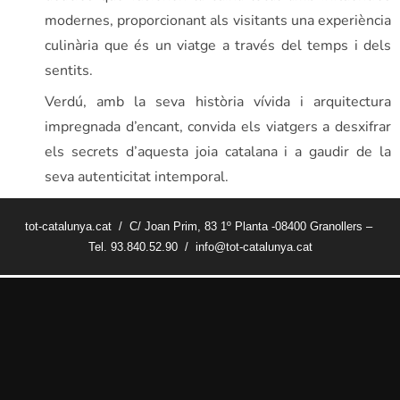
modernes, proporcionant als visitants una experiència
culinària que és un viatge a través del temps i dels
sentits.
Verdú, amb la seva història vívida i arquitectura
impregnada d’encant, convida els viatgers a desxifrar
els secrets d’aquesta joia catalana i a gaudir de la
seva autenticitat intemporal.
tot-catalunya.cat / C/ Joan Prim, 83 1º Planta -08400 Granollers –
Tel. 93.840.52.90 / info@tot-catalunya.cat