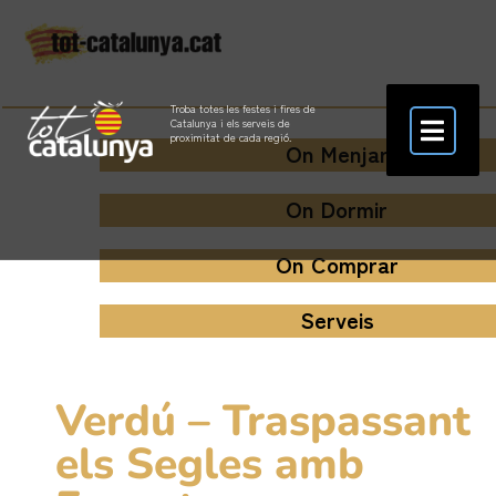
Troba totes les festes i fires de
Catalunya i els serveis de
proximitat de cada regió.
On Menjar
On Dormir
On Comprar
Serveis
Verdú – Traspassant
els Segles amb