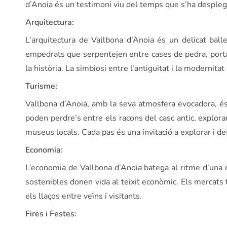
d’Anoia és un testimoni viu del temps que s’ha desplega
Arquitectura:
L’arquitectura de Vallbona d’Anoia és un delicat ball
empedrats que serpentejen entre cases de pedra, portal
la història. La simbiosi entre l’antiguitat i la moderni
Turisme:
Vallbona d’Anoia, amb la seva atmosfera evocadora, és
poden perdre’s entre els racons del casc antic, explorar
museus locals. Cada pas és una invitació a explorar i desc
Economia:
L’economia de Vallbona d’Anoia batega al ritme d’una c
sostenibles donen vida al teixit econòmic. Els mercats t
els llaços entre veïns i visitants.
Fires i Festes: