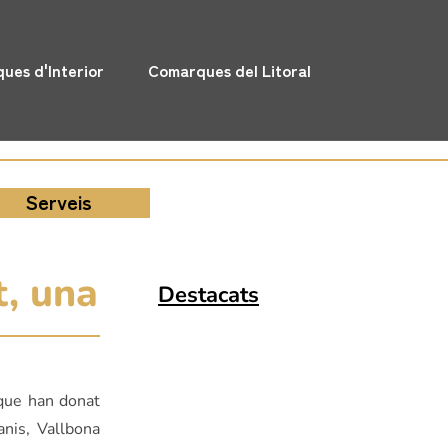
ues d'Interior
Comarques del Litoral
Serveis
t, una
Destacats
 que han donat
nis, Vallbona