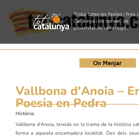
Troba totes les festes i fires 
Catalunya i els serveis de
proximitat de cada regió.
On Menjar
Vallbona d'Anoia – En
Poesia en Pedra
Història:
Vallbona d’Anoia, teixida en la trama de la història 
forma a aquesta encantadora localitat. Des dels se