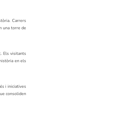
tòria. Carrers
m una torre de
 Els visitants
història en els
 i iniciatives
 que consoliden