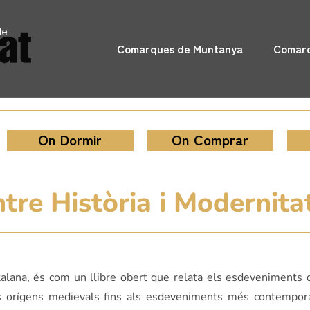
de
Comarques de Muntanya
Comarq
On Dormir
On Comprar
tre Història i Modernita
catalana, és com un llibre obert que relata els esdeveniments
us orígens medievals fins als esdeveniments més contempora