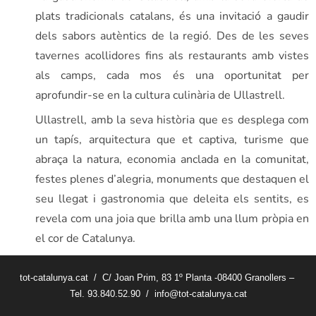
plats tradicionals catalans, és una invitació a gaudir
dels sabors autèntics de la regió. Des de les seves
tavernes acollidores fins als restaurants amb vistes
als camps, cada mos és una oportunitat per
aprofundir-se en la cultura culinària de Ullastrell.
Ullastrell, amb la seva història que es desplega com
un tapís, arquitectura que et captiva, turisme que
abraça la natura, economia anclada en la comunitat,
festes plenes d’alegria, monuments que destaquen el
seu llegat i gastronomia que deleita els sentits, es
revela com una joia que brilla amb una llum pròpia en
el cor de Catalunya.
tot-catalunya.cat / C/ Joan Prim, 83 1º Planta -08400 Granollers –
Tel. 93.840.52.90 / info@tot-catalunya.cat