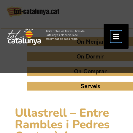
Troba totes les festes i fires de
Catalunya i els serveis de
proximitat de cada regió.
On Menjar
On Dormir
On Comprar
Serveis
Ullastrell – Entre
Rambles i Pedres