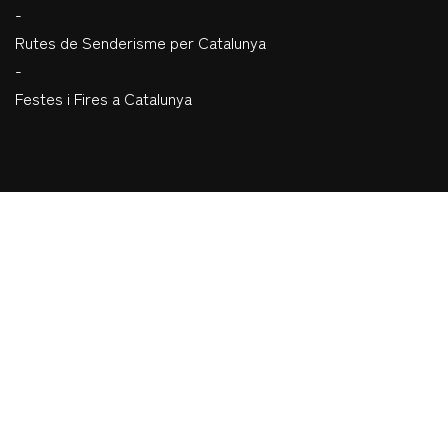
-
Rutes de Senderisme per Catalunya
-
Festes i Fires a Catalunya