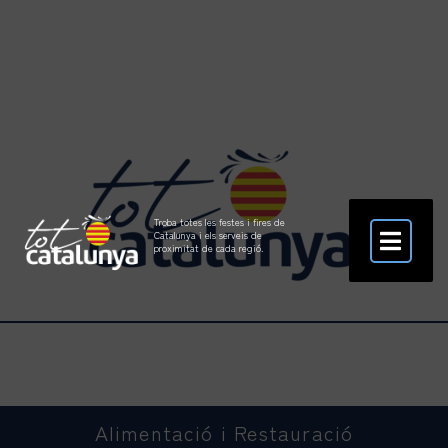
Troba totes les festes i fires de
Catalunya i els serveis de
proximitat de cada regió.
Alimentació i Restauració