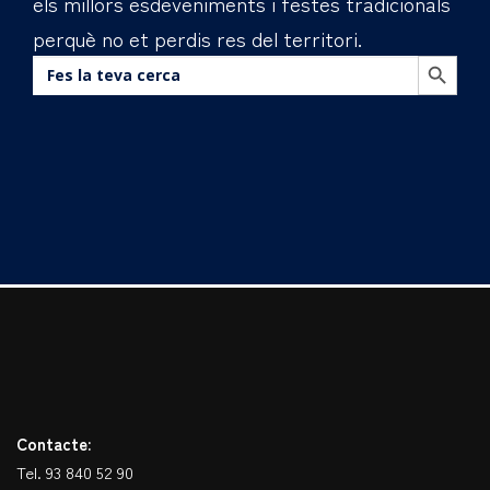
els millors esdeveniments i festes tradicionals
perquè no et perdis res del territori.
BOTÓN DE BÚS
Buscar:
Contacte:
Tel. 93 840 52 90