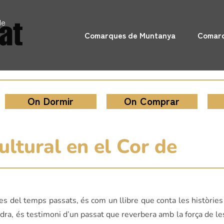
de
Comarques de Muntanya
Comarq
On Dormir
On Comprar
ultural en el Cor de
es del temps passats, és com un llibre que conta les històries
 pedra, és testimoni d’un passat que reverbera amb la força de l