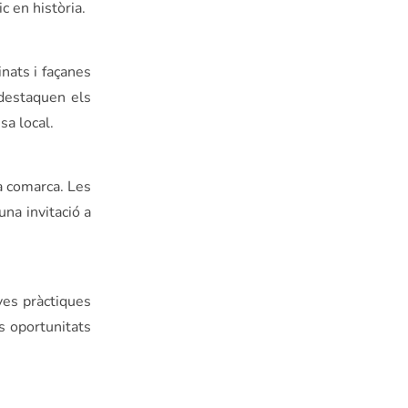
c en història.
inats i façanes
 destaquen els
sa local.
la comarca. Les
una invitació a
ves pràctiques
s oportunitats