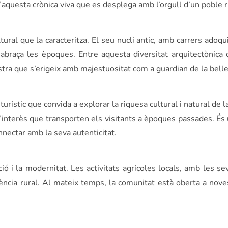
’aquesta crònica viva que es desplega amb l’orgull d’un poble ri
tural que la caracteritza. El seu nucli antic, amb carrers adoqu
abraça les èpoques. Entre aquesta diversitat arquitectònica
a que s’erigeix amb majestuositat com a guardian de la belle
urístic que convida a explorar la riquesa cultural i natural de 
d’interès que transporten els visitants a èpoques passades. És 
nnectar amb la seva autenticitat.
ió i la modernitat. Les activitats agrícoles locals, amb les se
sència rural. Al mateix temps, la comunitat està oberta a nove