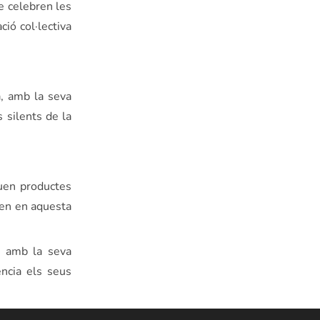
ue celebren les
ió col·lectiva
, amb la seva
 silents de la
quen productes
ixen en aquesta
ar amb la seva
ència els seus