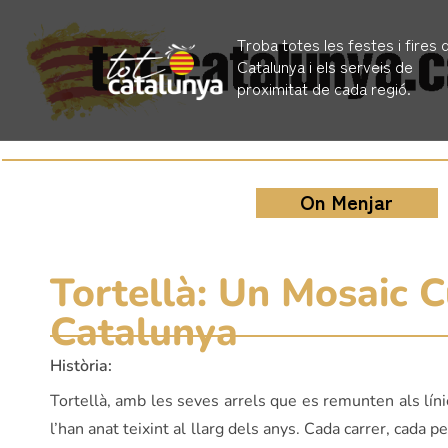
Troba totes les festes i fires 
Catalunya i els serveis de
proximitat de cada regió.
On Menjar
Tortellà: Un Mosaic C
Catalunya
Història:
Tortellà, amb les seves arrels que es remunten als líni
l’han anat teixint al llarg dels anys. Cada carrer, cada