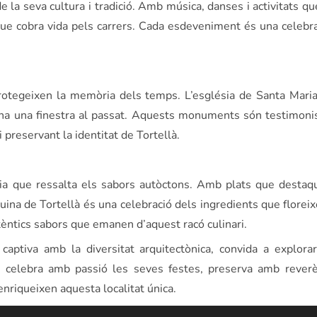
de la seva cultura i tradició. Amb música, danses i activitats q
ue cobra vida pels carrers. Cada esdeveniment és una celebrac
otegeixen la memòria dels temps. L’església de Santa Maria
a una finestra al passat. Aquests monuments són testimonis
i preservant la identitat de Tortellà.
ria que ressalta els sabors autòctons. Amb plats que desta
a cuina de Tortellà és una celebració dels ingredients que flore
utèntics sabors que emanen d’aquest racó culinari.
 captiva amb la diversitat arquitectònica, convida a explor
a, celebra amb passió les seves festes, preserva amb rever
nriqueixen aquesta localitat única.