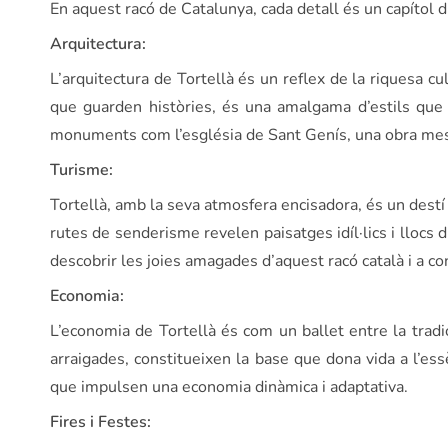
En aquest racó de Catalunya, cada detall és un capítol d
Arquitectura:
L’arquitectura de Tortellà és un reflex de la riquesa cul
que guarden històries, és una amalgama d’estils que 
monuments com l’església de Sant Genís, una obra mestr
Turisme:
Tortellà, amb la seva atmosfera encisadora, és un destí t
rutes de senderisme revelen paisatges idíl·lics i llocs 
descobrir les joies amagades d’aquest racó català i a co
Economia:
L’economia de Tortellà és com un ballet entre la tradic
arraigades, constitueixen la base que dona vida a l’es
que impulsen una economia dinàmica i adaptativa.
Fires i Festes: