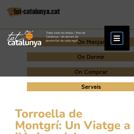
Troba totes les festes i fires de
Catalunya i els serveis de
On Menjar
proximitat de cada regió.
On Dormir
On Comprar
Serveis
Torroella de
Montgrí: Un Viatge a