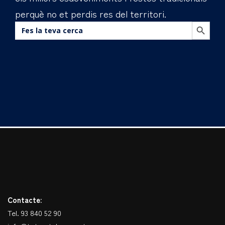
perquè no et perdis res del territori.
BOTÓN DE BÚS
Buscar:
Contacte:
Tel. 93 840 52 90