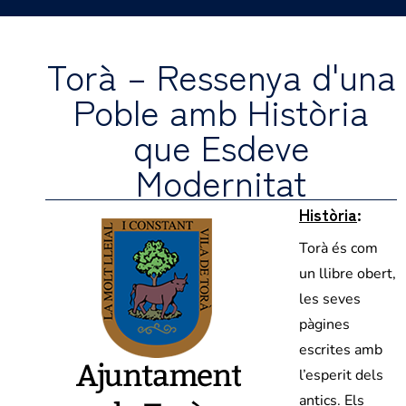
Torà – Ressenya d'una
Poble amb Història
que Esdeve
Modernitat
Història
:
Torà és com
un llibre obert,
les seves
pàgines
escrites amb
l’esperit dels
antics. Els