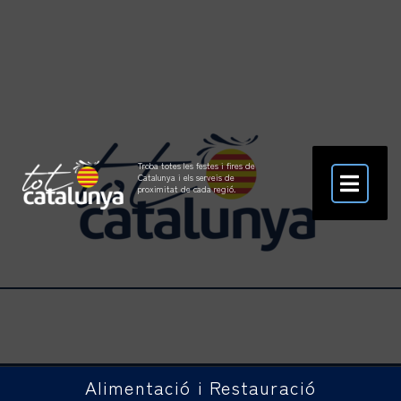
Troba totes les festes i fires de
Catalunya i els serveis de
proximitat de cada regió.
Alimentació i Restauració