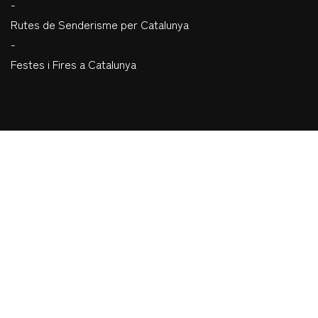
-
Rutes de Senderisme per Catalunya
-
Festes i Fires a Catalunya