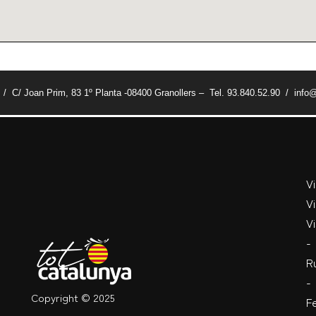
t / C/ Joan Prim, 83 1º Planta -08400 Granollers – Tel. 93.840.52.90 / info@
V
Vi
Vi
-
R
-
Copyright © 2025
Fe