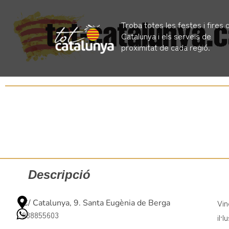
Troba totes les festes i fires 
Catalunya i els serveis de
proximitat de cada regió.
Descripció
Vin
C/ Catalunya, 9. Santa Eugènia de Berga
938855603
il·