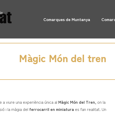
de
Comarques de Muntanya
Comarq
Màgic Món del tren
e a viure una experiència única al
Màgic Món del Tren,
on la
lusió i la màgia del
ferrocarril en miniatura
es fan realitat. Un