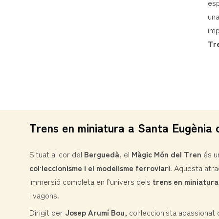
esp
una
imp
Tr
Trens en miniatura a Santa Eugènia
Situat al cor del
Berguedà
, el
Màgic Món del Tren
és un
col·leccionisme i el modelisme ferroviari
. Aquesta atra
immersió completa en l’univers dels
trens en miniatura
i vagons.
Dirigit per
Josep Arumí Bou
, col·leccionista apassionat