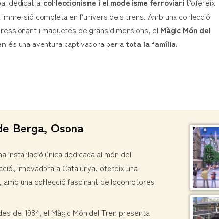
ai dedicat al
col·leccionisme i el modelisme ferroviari
t’ofereix
 immersió completa en l’univers dels trens. Amb una col·lecció
ressionant i maquetes de grans dimensions, el
Màgic Món del
en
és una aventura captivadora per a
tota la família.
 de Berga, Osona
a instal·lació única dedicada al món del
cció, innovadora a Catalunya, ofereix una
, amb una col·lecció fascinant de locomotores
 des del 1984, el Màgic Món del Tren presenta