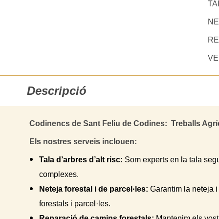
TA
NE
RE
VE
Descripció
Codinencs de Sant Feliu de Codines: Treballs Agríco
Els nostres serveis inclouen:
Tala d’arbres d’alt risc:
Som experts en la tala segu
complexes.
Neteja forestal i de parcel·les:
Garantim la neteja 
forestals i parcel·les.
Reparació de camins forestals:
Mantenim els vost