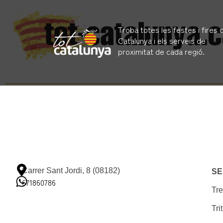
Troba totes les festes i fires 
Catalunya i els serveis de
proximitat de cada regió.
Carrer Sant Jordi, 8 (08182)
SE
671860786
Tre
Tri