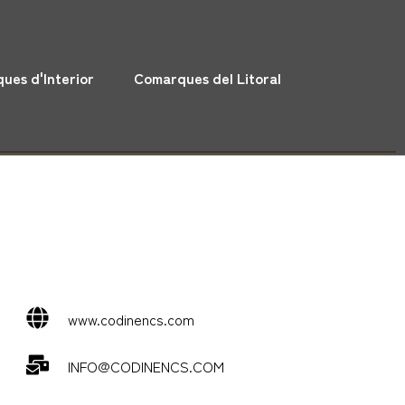
ues d'Interior
Comarques del Litoral
www.codinencs.com
INFO@CODINENCS.COM