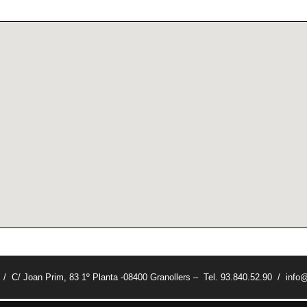
t / C/ Joan Prim, 83 1º Planta -08400 Granollers – Tel. 93.840.52.90 / info@