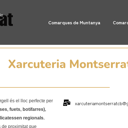
de
Comarques de Muntanya
Comarq
Xarcuteria Montserra
gell és el lloc perfecte per
xarcuteriamontserratcb@
es, fuets, botifarres),
licatessen regionals.
 de proximitat que