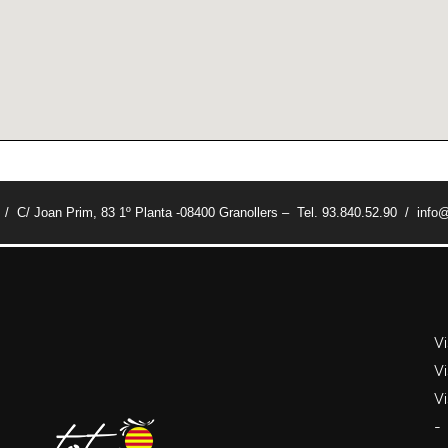
t / C/ Joan Prim, 83 1º Planta -08400 Granollers – Tel. 93.840.52.90 / info@
V
Vi
Vi
-