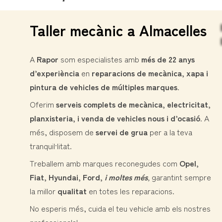
Taller mecànic a Almacelles
A
Rapor
som especialistes amb
més de 22 anys
d’experiència
en
reparacions de mecànica, xapa i
pintura de vehicles de múltiples marques
.
Oferim
serveis complets de mecànica, electricitat,
planxisteria, i venda de vehicles nous i d’ocasió
. A
més, disposem de
servei de grua
per a la teva
tranquil·litat.
Treballem amb marques reconegudes com
Opel,
Fiat, Hyundai, Ford,
i moltes més
,
garantint sempre
la millor
qualitat
en totes les reparacions.
No esperis més, cuida el teu vehicle amb els nostres
professionals!