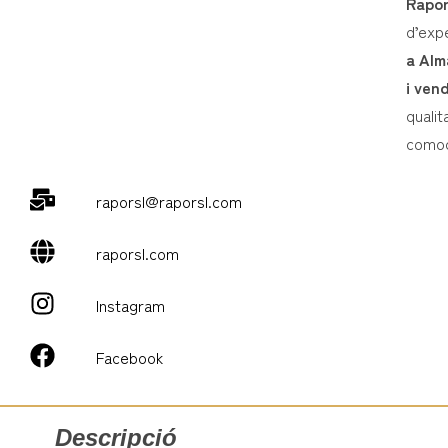
Rapo
d’expe
a Alm
i ven
quali
comodi
raporsl@raporsl.com
raporsl.com
Instagram
Facebook
Descripció