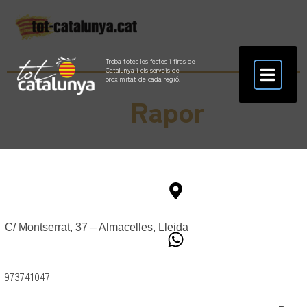
Troba totes les festes i fires de
Catalunya i els serveis de
proximitat de cada regió.
Rapor
C/ Montserrat, 37 – Almacelles, Lleida
973741047