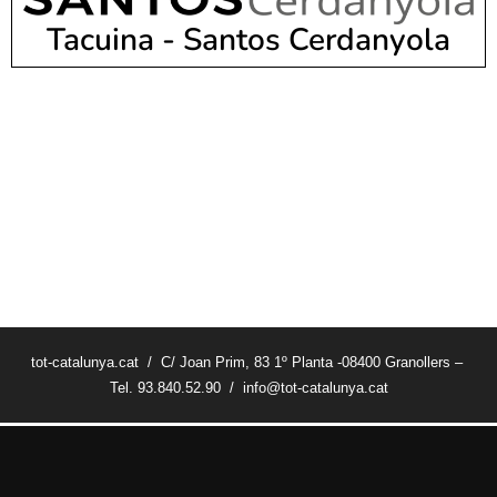
Tacuina - Santos Cerdanyola
tot-catalunya.cat / C/ Joan Prim, 83 1º Planta -08400 Granollers –
Tel. 93.840.52.90 / info@tot-catalunya.cat