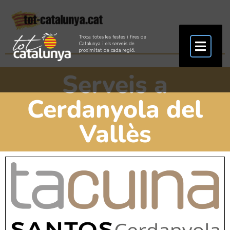
Troba totes les festes i fires de
Catalunya i els serveis de
proximitat de cada regió.
Serveis a
Cerdanyola del
Vallès