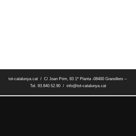
tot-catalunya.cat / C/ Joan Prim, 83 1º Planta -08400 Granollers –
Tel. 93.840.52.90 / info@tot-catalunya.cat