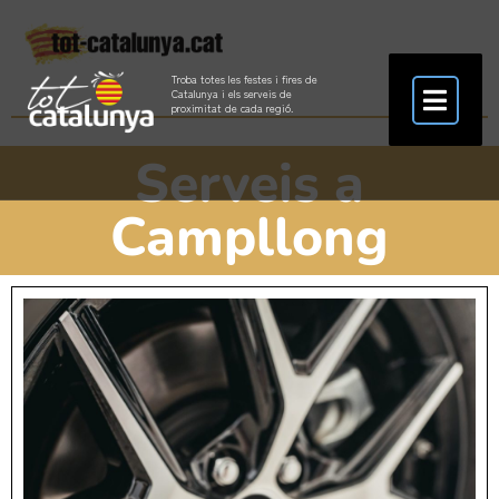
Troba totes les festes i fires de
Catalunya i els serveis de
proximitat de cada regió.
Serveis a
Campllong