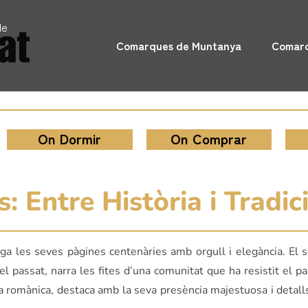
de
Comarques de Muntanya
Comarq
On Dormir
On Comprar
 Entre Història i Tradici
a les seves pàgines centenàries amb orgull i elegància. El se
l passat, narra les fites d’una comunitat que ha resistit el pa
ca romànica, destaca amb la seva presència majestuosa i detall