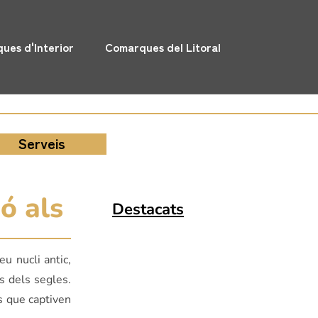
ues d'Interior
Comarques del Litoral
Serveis
ó als
Destacats
u nucli antic,
s dels segles.
s que captiven