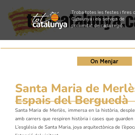
Troba totes les festes i fires 
Catalunya i els serveis de
proximitat de cada regió.
On Menjar
Santa Maria de Merlès:
Espais del Berguedà
Santa Maria de Merlès, immersa en la història, despleg
amb carrers que respiren història i cases que guarden e
L’església de Santa Maria, joya arquitectònica de l’èpo