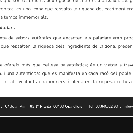
que són testimonis pedregosos de l’herència passada. L’esg
nitat, és una icona que ressalta la riquesa del patrimoni arq
ts a temps immemorials.
aladars
ta de sabors autèntics que encanten els paladars amb produ
s que ressalten la riquesa dels ingredients de la zona, presen
 ofereix més que bellesa paisatgística; és un viatge a tra
 i una autenticitat que es manifesta en cada racó del poble.
int als visitants una immersió plena en la riquesa cultural
t / C/ Joan Prim, 83 1º Planta -08400 Granollers – Tel. 93.840.52.90 / info@