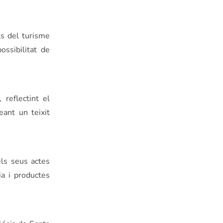
ts del turisme
ssibilitat de
reflectint el
eant un teixit
ls seus actes
ia i productes