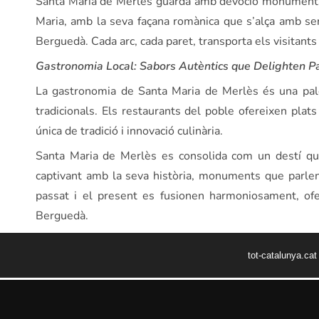
Santa Maria de Merlès guarda amb devoció monuments 
Maria, amb la seva façana romànica que s’alça amb sere
Berguedà. Cada arc, cada paret, transporta els visitan
Gastronomia Local: Sabors Autèntics que Delighten P
La gastronomia de Santa Maria de Merlès és una pale
tradicionals. Els restaurants del poble ofereixen plat
única de tradició i innovació culinària.
Santa Maria de Merlès es consolida com un destí que
captivant amb la seva història, monuments que parlen,
passat i el present es fusionen harmoniosament, ofer
Berguedà.
tot-catalunya.ca