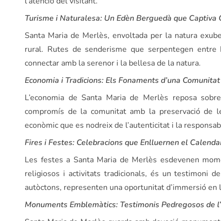
l’atenció del visitant.
Turisme i Naturalesa: Un Edèn Berguedà que Captiva 
Santa Maria de Merlès, envoltada per la natura exube
rural. Rutes de senderisme que serpentegen entre bo
connectar amb la serenor i la bellesa de la natura.
Economia i Tradicions: Els Fonaments d’una Comunitat
L’economia de Santa Maria de Merlès reposa sobre e
compromís de la comunitat amb la preservació de les t
econòmic que es nodreix de l’autenticitat i la responsabil
Fires i Festes: Celebracions que Enlluernen el Calenda
Les festes a Santa Maria de Merlès esdevenen momen
religiosos i activitats tradicionals, és un testimoni d
autòctons, representen una oportunitat d’immersió en la 
Monuments Emblemàtics: Testimonis Pedregosos de l