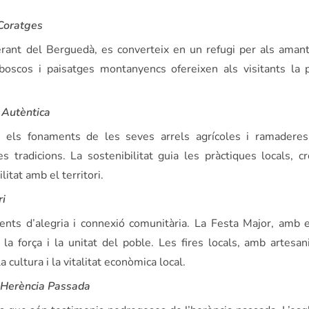
Coratges
rant del Berguedà, es converteix en un refugi per als aman
scos i paisatges montanyencs ofereixen als visitants la po
 Autèntica
ls fonaments de les seves arrels agrícoles i ramaderes, 
radicions. La sostenibilitat guia les pràctiques locals, cr
itat amb el territori.
ri
ts d’alegria i connexió comunitària. La Festa Major, amb e
e la força i la unitat del poble. Les fires locals, amb artesan
cultura i la vitalitat econòmica local.
’Herència Passada