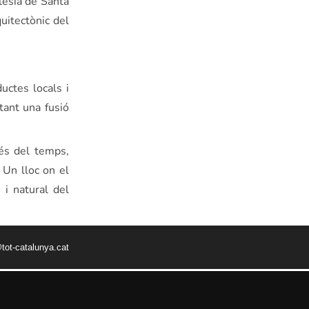
lésia de Santa
uitectònic del
ctes locals i
tant una fusió
vés del temps,
 Un lloc on el
 i natural del
tot-catalunya.cat