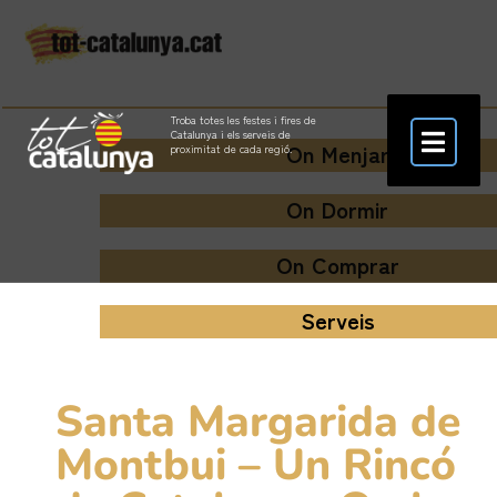
Troba totes les festes i fires de
Catalunya i els serveis de
On Menjar
proximitat de cada regió.
On Dormir
On Comprar
Serveis
Santa Margarida de
Montbui – Un Rincó