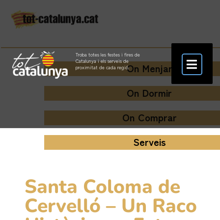
Troba totes les festes i fires de
Catalunya i els serveis de
On Menjar
proximitat de cada regió.
On Dormir
On Comprar
Serveis
Santa Coloma de
Cervelló – Un Raco