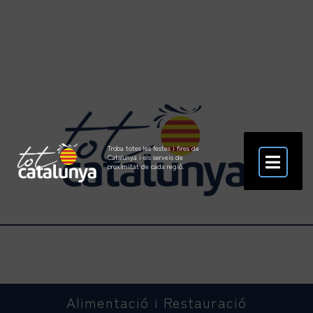
Troba totes les festes i fires de
Catalunya i els serveis de
proximitat de cada regió.
Alimentació i Restauració