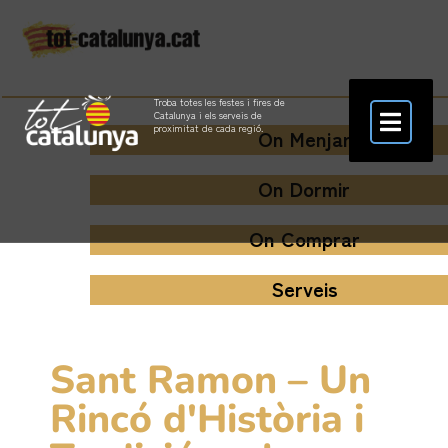
Troba totes les festes i fires de
Catalunya i els serveis de
proximitat de cada regió.
On Menjar
On Dormir
On Comprar
Serveis
Sant Ramon – Un
Rincó d'Història i