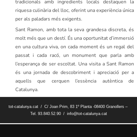
tradicionals amb ingredients locals destaquen la
riquesa culinària del lloc, oferint una experiència única
per als paladars més exigents.
Sant Ramon, amb tota la seva grandesa discreta, és
molt més que un destí. És una oportunitat d’immersió
en una cultura viva, on cada moment és un regal del
passat i cada racó, un monument que parla amb
l’esperança de ser escoltat. Una visita a Sant Ramon
és una jornada de descobriment i apreciació per a
aquells que cerquen l’essència autèntica de
Catalunya.
tot-catalunya.cat / C/ Joan Prim, 83 1º Planta -08400 Granollers –
Tel. 93.840.52.90 / info@tot-catalunya.cat