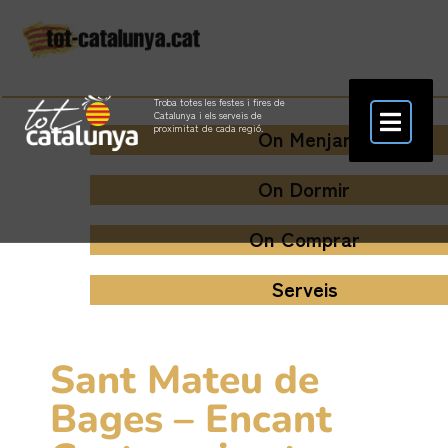
Troba totes les festes i fires de
Catalunya i els serveis de
proximitat de cada regió.
On Menjar
On Dormir
On Comprar
Serveis
Sant Mateu de
Bages – Encant