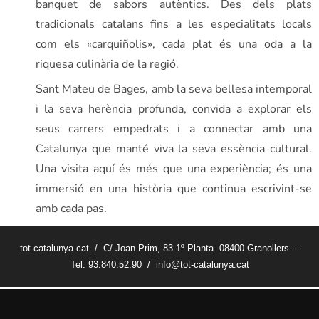
banquet de sabors autèntics. Des dels plats
tradicionals catalans fins a les especialitats locals
com els «carquiñolis», cada plat és una oda a la
riquesa culinària de la regió.
Sant Mateu de Bages, amb la seva bellesa intemporal
i la seva herència profunda, convida a explorar els
seus carrers empedrats i a connectar amb una
Catalunya que manté viva la seva essència cultural.
Una visita aquí és més que una experiència; és una
immersió en una història que continua escrivint-se
amb cada pas.
tot-catalunya.cat / C/ Joan Prim, 83 1º Planta -08400 Granollers –
Tel. 93.840.52.90 / info@tot-catalunya.cat