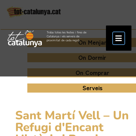
Troba totes les festes i fires de
Catalunya i els serveis de
On Menjar
proximitat de cada regió.
On Dormir
On Comprar
Serveis
Sant Martí Vell – Un
Refugi d'Encant