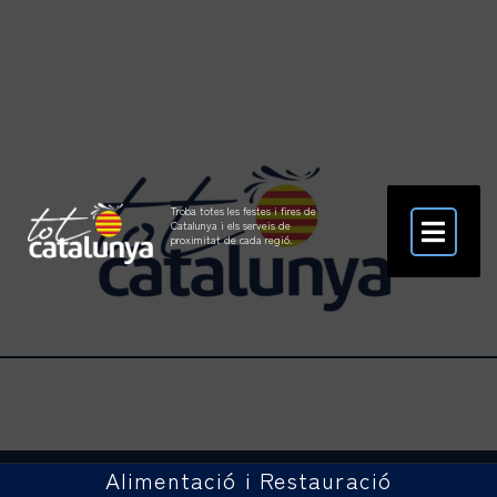
Troba totes les festes i fires de
Catalunya i els serveis de
proximitat de cada regió.
Alimentació i Restauració