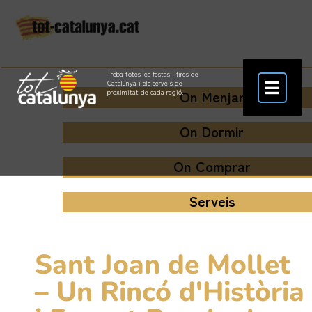
Troba totes les festes i fires de
Catalunya i els serveis de
On Menjar
proximitat de cada regió.
On Dormir
On Comprar
Serveis
Sant Joan de Mollet
– Un Rincó d'Història