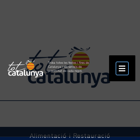
Troba totes les festes i fires de
Catalunya i els serveis de
proximitat de cada regió.
Alimentació i Restauració