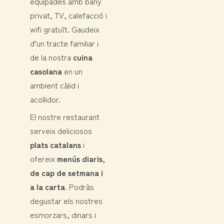
equipades amb bany
privat, TV, calefacció i
wifi gratuït. Gaudeix
d’un tracte familiar i
de la nostra
cuina
casolana
en un
ambient càlid i
acollidor.
El nostre restaurant
serveix deliciosos
plats catalans
i
ofereix
menús diaris,
de cap de setmana i
a la carta
. Podràs
degustar els nostres
esmorzars, dinars i