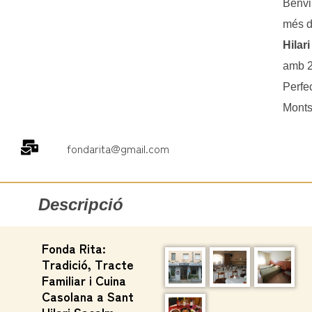
Benvi
més d
Hilar
amb 20
Perfec
Monts
fondarita@gmail.com
Descripció
Fonda Rita:
Tradició, Tracte
Familiar i Cuina
Casolana a Sant
Hilari Sacalm