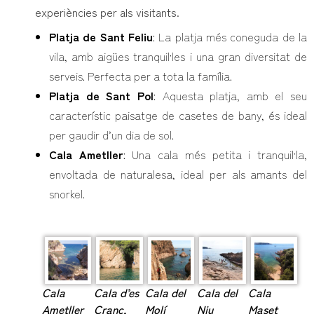
experiències per als visitants.
Platja de Sant Feliu
: La platja més coneguda de la
vila, amb aigües tranquil·les i una gran diversitat de
serveis. Perfecta per a tota la família.
Platja de Sant Pol
: Aquesta platja, amb el seu
característic paisatge de casetes de bany, és ideal
per gaudir d’un dia de sol.
Cala Ametller
: Una cala més petita i tranquil·la,
envoltada de naturalesa, ideal per als amants del
snorkel.
Cala
Cala d’es
Cala del
Cala del
Cala
Ametller
Cranc,
Molí
Niu
Maset