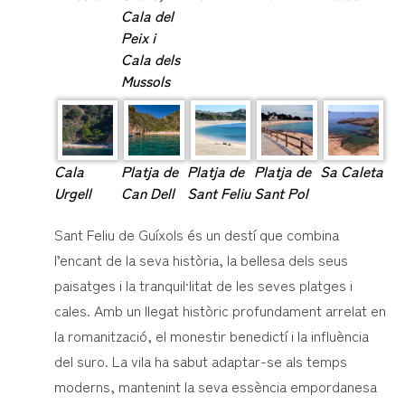
Cala del
Peix i
Cala dels
Mussols
Cala
Platja de
Platja de
Platja de
Sa Caleta
Urgell
Can Dell
Sant Feliu
Sant Pol
Sant Feliu de Guíxols és un destí que combina
l’encant de la seva història, la bellesa dels seus
paisatges i la tranquil·litat de les seves platges i
cales. Amb un llegat històric profundament arrelat en
la romanització, el monestir benedictí i la influència
del suro. La vila ha sabut adaptar-se als temps
moderns, mantenint la seva essència empordanesa