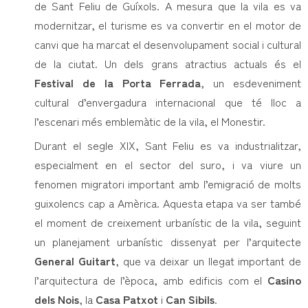
de Sant Feliu de Guíxols. A mesura que la vila es va
modernitzar, el turisme es va convertir en el motor de
canvi que ha marcat el desenvolupament social i cultural
de la ciutat. Un dels grans atractius actuals és el
Festival de la Porta Ferrada
, un esdeveniment
cultural d’envergadura internacional que té lloc a
l’escenari més emblemàtic de la vila, el Monestir.
Durant el segle XIX, Sant Feliu es va industrialitzar,
especialment en el sector del suro, i va viure un
fenomen migratori important amb l’emigració de molts
guixolencs cap a Amèrica. Aquesta etapa va ser també
el moment de creixement urbanístic de la vila, seguint
un planejament urbanístic dissenyat per l’arquitecte
General Guitart
, que va deixar un llegat important de
l’arquitectura de l’època, amb edificis com el
Casino
dels Nois
, la
Casa Patxot
i
Can Sibils
.