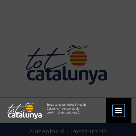
Troba totes les festes i fires de
Catalunya i els serveis de
proximitat de cada regió.
Alimentació i Restauració