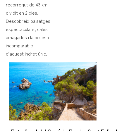
recorregut de 43 km
dividit en 2 dies.
Descobreix paisatges
espectaculars, cales
amagades i la bellesa
incomparable
d’aquest indret únic.
Ruta lineal del Camí de Ronda: Sant Feliu de