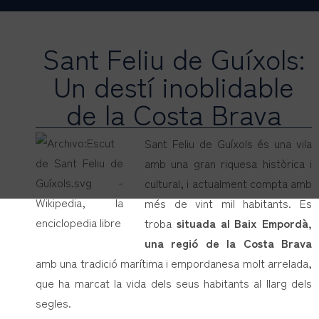
Sant Feliu de Guíxols:
Un destí inoblidable
de la Costa Brava
Sant Feliu de Guíxols és una vila
amb una gran riquesa històrica i
cultural, i actualment compta amb
més de vint mil habitants. Es
troba
situada al Baix Empordà,
una regió de la Costa Brava
amb una tradició marítima i empordanesa molt arrelada,
que ha marcat la vida dels seus habitants al llarg dels
segles.