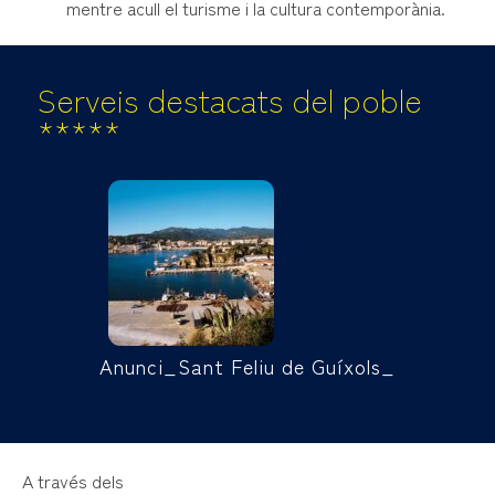
mentre acull el turisme i la cultura contemporània.
Serveis destacats del poble
*****
Anunci_Sant Feliu de Guíxols_
A través dels