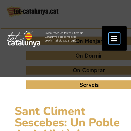
Troba totes les festes i fires de
Catalunya i els serveis de
On Menjar
proximitat de cada regió.
On Dormir
On Comprar
Serveis
Sant Climent
Sescebes: Un Poble