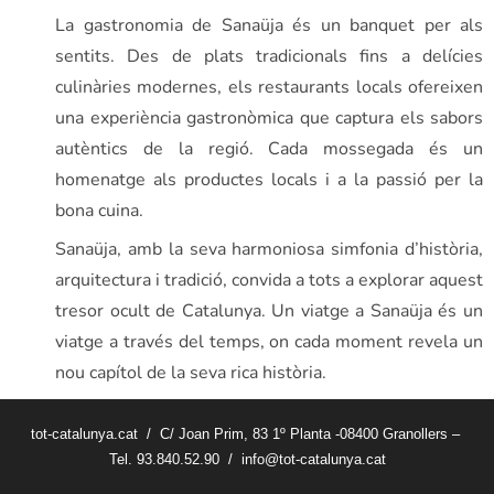
La gastronomia de Sanaüja és un banquet per als
sentits. Des de plats tradicionals fins a delícies
culinàries modernes, els restaurants locals ofereixen
una experiència gastronòmica que captura els sabors
autèntics de la regió. Cada mossegada és un
homenatge als productes locals i a la passió per la
bona cuina.
Sanaüja, amb la seva harmoniosa simfonia d’història,
arquitectura i tradició, convida a tots a explorar aquest
tresor ocult de Catalunya. Un viatge a Sanaüja és un
viatge a través del temps, on cada moment revela un
nou capítol de la seva rica història.
tot-catalunya.cat / C/ Joan Prim, 83 1º Planta -08400 Granollers –
Tel. 93.840.52.90 / info@tot-catalunya.cat