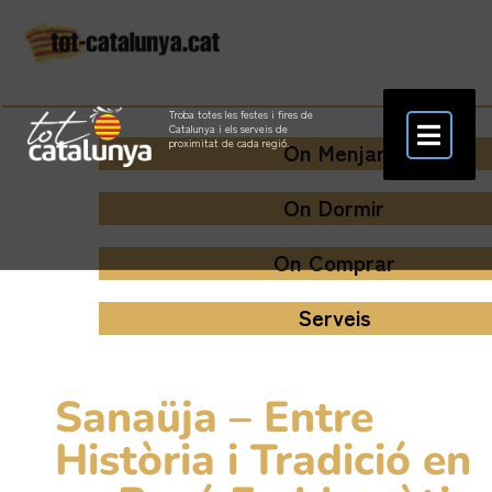
Troba totes les festes i fires de
Catalunya i els serveis de
proximitat de cada regió.
On Menjar
On Dormir
On Comprar
Serveis
Sanaüja – Entre
Història i Tradició en