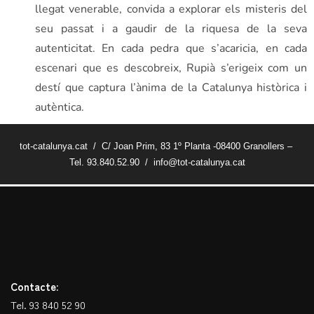
llegat venerable, convida a explorar els misteris del
seu passat i a gaudir de la riquesa de la seva
autenticitat. En cada pedra que s’acaricia, en cada
escenari que es descobreix, Rupià s’erigeix com un
destí que captura l’ànima de la Catalunya històrica i
autèntica.
tot-catalunya.cat / C/ Joan Prim, 83 1º Planta -08400 Granollers –
Tel. 93.840.52.90 / info@tot-catalunya.cat
Contacte:
Tel. 93 840 52 90