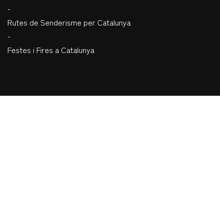
-
Rutes de Senderisme per Catalunya
-
Festes i Fires a Catalunya