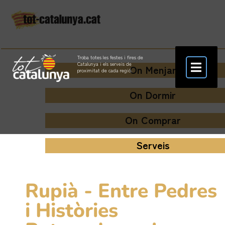
Troba totes les festes i fires de
Catalunya i els serveis de
On Menjar
proximitat de cada regió.
On Dormir
On Comprar
Serveis
Rupià - Entre Pedres
i Històries