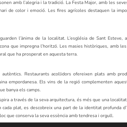
onen amb l’alegria i la tradició. La Festa Major, amb les seve
enari de color i emoció. Les fires agrícoles destaquen la impo
arden l’ànima de la localitat. L’església de Sant Esteve, 
icona que impregna l’horitzó. Les masies històriques, amb le
ural que ha prosperat en aquesta terra.
autèntics. Restaurants acollidors ofereixen plats amb prod
 cuina empordanesa. Els vins de la regió complementen aques
 que banya els camps.
espira a través de la seva arquitectura, és més que una localit
da plat, es descobreix una part de la identitat profunda d’
lloc que conserva la seva essència amb tendresa i orgull.