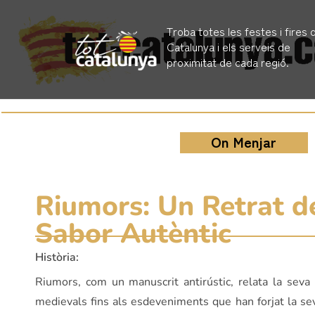
Troba totes les festes i fires 
Catalunya i els serveis de
proximitat de cada regió.
On Menjar
Riumors: Un Retrat de
Sabor Autèntic
Història:
Riumors, com un manuscrit antirústic, relata la seva
medievals fins als esdeveniments que han forjat la seva