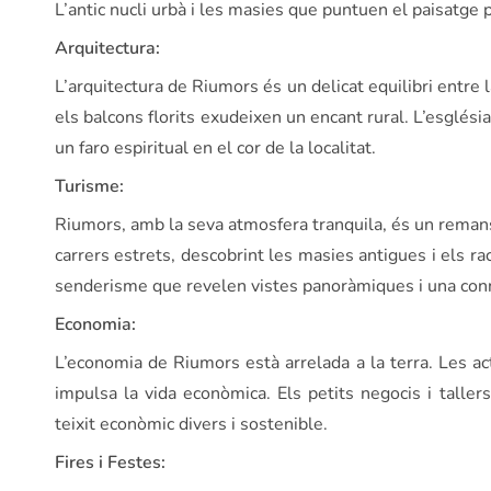
L’antic nucli urbà i les masies que puntuen el paisatge
Arquitectura:
L’arquitectura de Riumors és un delicat equilibri entre 
els balcons florits exudeixen un encant rural. L’esglési
un faro espiritual en el cor de la localitat.
Turisme:
Riumors, amb la seva atmosfera tranquila, és un remans
carrers estrets, descobrint les masies antigues i els ra
senderisme que revelen vistes panoràmiques i una conn
Economia:
L’economia de Riumors està arrelada a la terra. Les act
impulsa la vida econòmica. Els petits negocis i taller
teixit econòmic divers i sostenible.
Fires i Festes: