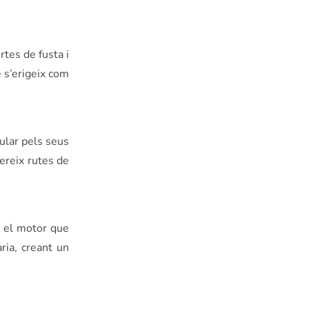
rtes de fusta i
e s’erigeix com
ular pels seus
fereix rutes de
n el motor que
ria, creant un