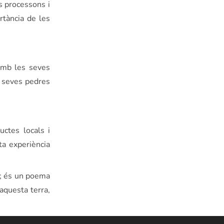
s processons i
rtància de les
amb les seves
s seves pedres
uctes locals i
ta experiència
at; és un poema
aquesta terra,