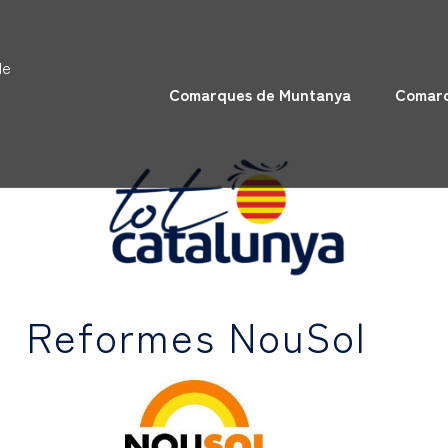
de
Comarques de Muntanya
Comarq
Reformes NouSol