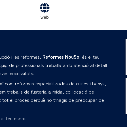
web
ucció i les reformes,
Reformes NouSol
és el teu
quip de professionals treballa amb atenció al detall
eves necessitats.
així com reformes especialitzades de cuines i banys,
em treballs de fusteria a mida, col·locació de
nant tot el procés perquè no t’hagis de preocupar de
al teu espai.