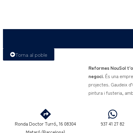
Torna al poble
Reformes NouSol t’of
negoci.
És una empres
projectes. Gaudeix d’u
pintura i fusteria, am
Ronda Doctor Turró, 16 08304
937 41 27 82
Mataró (Barcelona)