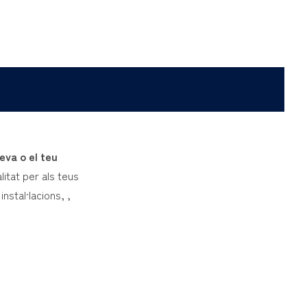
eva o el teu
tat per als teus
nstal·lacions, ,