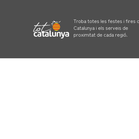
Troba totes les festes i fires 
Catalunya i els serveis de
proximitat de cada regió.