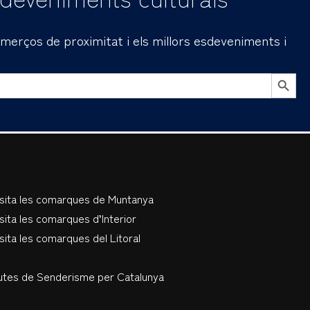
comerços de proximitat i els millors esdeveniments i
BOTÓN DE B
isita les comarques de Muntanya
sita les comarques d’Interior
sita les comarques del Litoral
utes de Senderisme per Catalunya