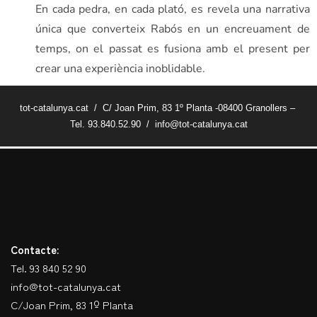
En cada pedra, en cada plató, es revela una narrativa
única que converteix Rabós en un encreuament de
temps, on el passat es fusiona amb el present per
crear una experiència inoblidable.
tot-catalunya.cat / C/ Joan Prim, 83 1º Planta -08400 Granollers –
Tel. 93.840.52.90 / info@tot-catalunya.cat
Contacte:
Tel. 93 840 52 90
info@tot-catalunya.cat
C/Joan Prim, 83 1º Planta