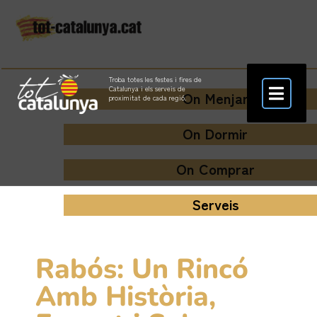
Troba totes les festes i fires de
Catalunya i els serveis de
On Menjar
proximitat de cada regió.
On Dormir
On Comprar
Serveis
Rabós: Un Rincó
Amb Història,