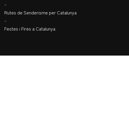
-
Rutes de Senderisme per Catalunya
-
Festes i Fires a Catalunya