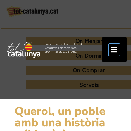
On Menjar
Troba totes les festes i fires de
Catalunya i els serveis de
proximitat de cada regió.
On Dormir
On Comprar
Serveis
Querol, un poble
amb una història