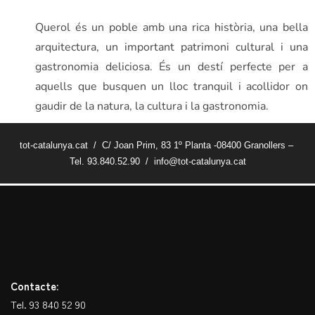
Querol és un poble amb una rica història, una bella
arquitectura, un important patrimoni cultural i una
gastronomia deliciosa. És un destí perfecte per a
aquells que busquen un lloc tranquil i acollidor on
gaudir de la natura, la cultura i la gastronomia.
tot-catalunya.cat / C/ Joan Prim, 83 1º Planta -08400 Granollers –
Tel. 93.840.52.90 / info@tot-catalunya.cat
Contacte:
Tel. 93 840 52 90