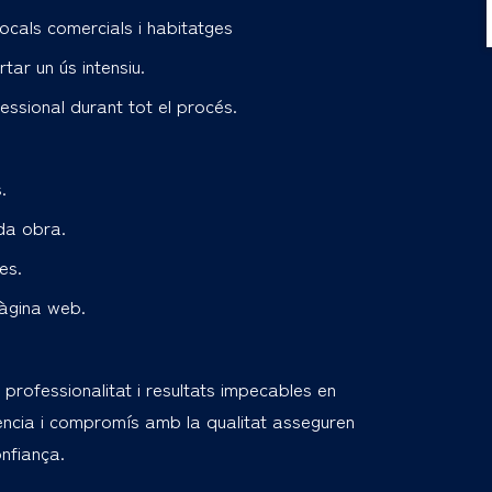
ocals comercials i habitatges
tar un ús intensiu.
ssional durant tot el procés.
.
ada obra.
es.
pàgina web.
 professionalitat i resultats impecables en
iència i compromís amb la qualitat asseguren
nfiança.