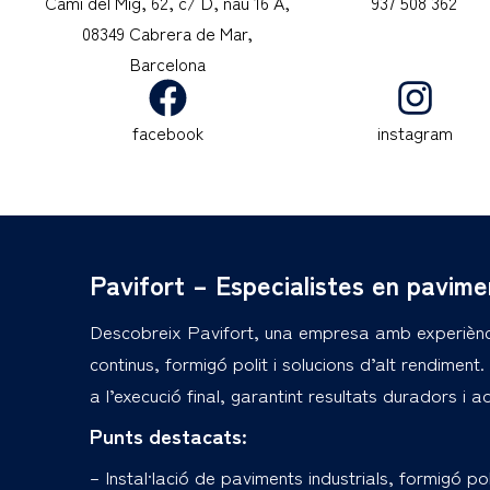
Camí del Mig, 62, c/ D, nau 16 A,
937 508 362
08349 Cabrera de Mar,
Barcelona
facebook
instagram
Pavifort – Especialistes en pavime
Descobreix Pavifort, una empresa amb experiència
continus, formigó polit i solucions d’alt rendiment. 
a l’execució final, garantint resultats duradors i 
Punts destacats:
– Instal·lació de paviments industrials, formigó pol