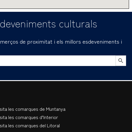
sdeveniments culturals
comerços de proximitat i els millors esdeveniments i
BOTÓN DE B
isita les comarques de Muntanya
sita les comarques d’Interior
sita les comarques del Litoral