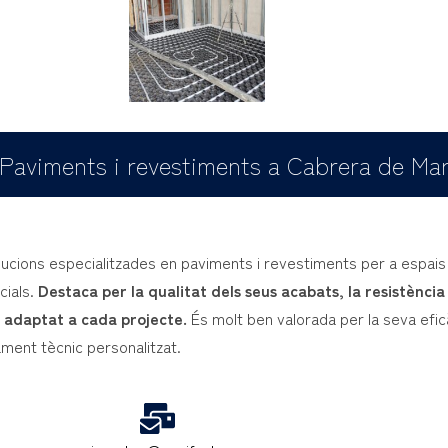
Paviments i revestiments a Cabrera de Ma
lucions especialitzades en paviments i revestiments per a espais 
cials.
Destaca per la qualitat dels seus acabats, la resistència 
l adaptat a cada projecte.
És molt ben valorada per la seva efi
ament tècnic personalitzat.