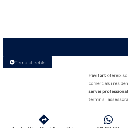
Torna al poble
Pavifort
ofereix so
comercials i residen
servei professiona
terminis i assessor