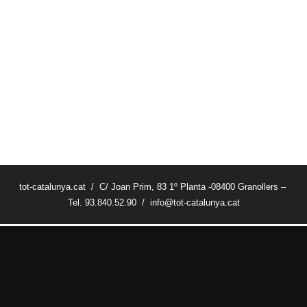
tot-catalunya.cat / C/ Joan Prim, 83 1º Planta -08400 Granollers –
Tel. 93.840.52.90 / info@tot-catalunya.cat