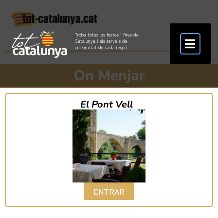
Troba totes les festes i fires de
Catalunya i els serveis de
proximitat de cada regió.
On Menjar
El Pont Vell
ENTRAR