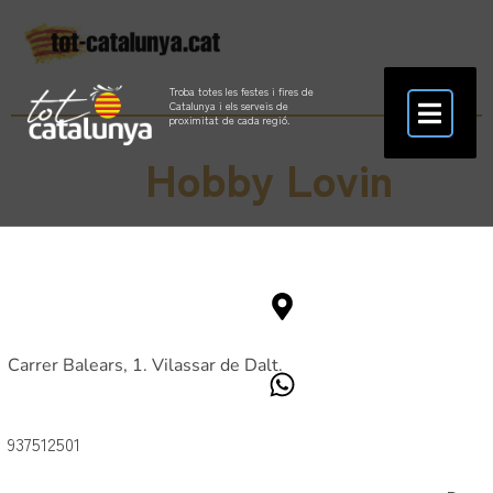
Troba totes les festes i fires de
Catalunya i els serveis de
proximitat de cada regió.
Hobby Lovin
Carrer Balears, 1. Vilassar de Dalt.
937512501