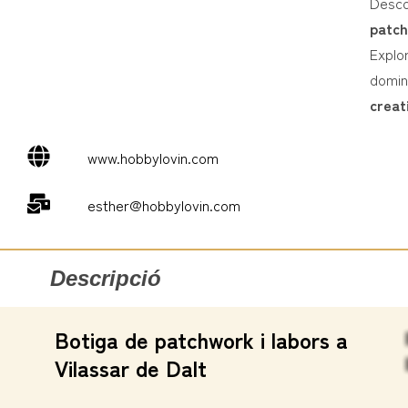
Desco
patch
Explo
domin
creati
www.hobbylovin.com
esther@hobbylovin.com
Descripció
Botiga de patchwork i labors a
Vilassar de Dalt