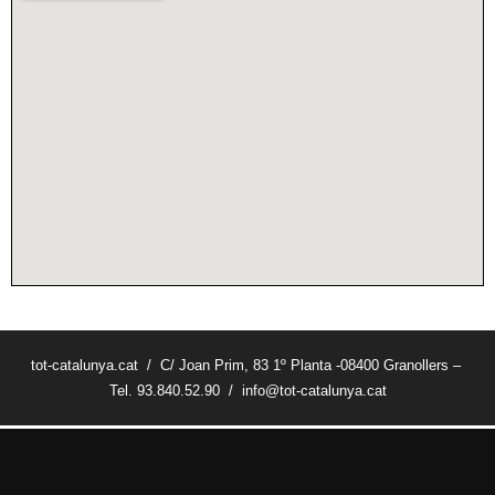
tot-catalunya.cat / C/ Joan Prim, 83 1º Planta -08400 Granollers –
Tel. 93.840.52.90 / info@tot-catalunya.cat