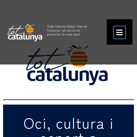
Troba totes les festes i fires de
Catalunya i els serveis de
proximitat de cada regió.
Oci, cultura i