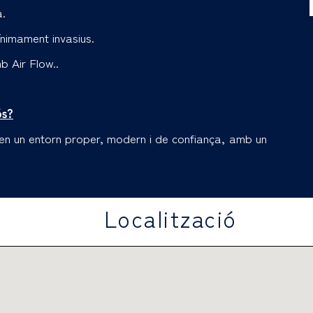
a.
nimament invasius.
b Air Flow.
.
ós?
e en un entorn proper, modern i de confiança, amb un
Localització