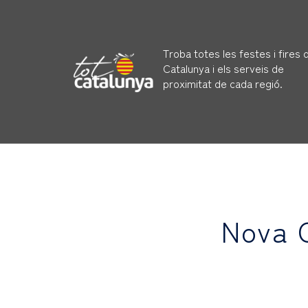
Troba totes les festes i fires 
Catalunya i els serveis de
proximitat de cada regió.
Nova C