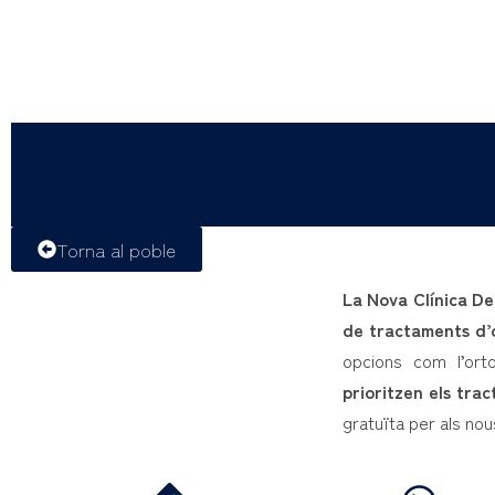
Torna al poble
La Nova Clínica De
de tractaments d’
opcions com l’orto
prioritzen els tra
gratuïta per als nou