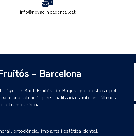
info@novaclinicadental.cat
Fruitós – Barcelona
tològic de Sant Fruitós de Bages que destaca pel
eixen una atenció personalitzada amb les últimes
i la transparència.
al, ortodòncia, implants i estètica dental.