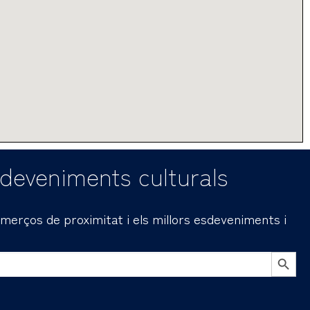
sdeveniments culturals
comerços de proximitat i els millors esdeveniments i
BOTÓN DE B