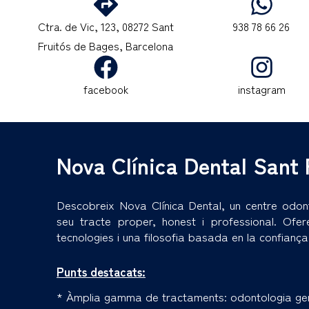
Ctra. de Vic, 123, 08272 Sant
938 78 66 26
Fruitós de Bages, Barcelona
facebook
instagram
Nova Clínica Dental Sant 
Descobreix Nova Clínica Dental, un centre odon
seu tracte proper, honest i professional. Ofer
tecnologies i una filosofia basada en la confiança 
Punts destacats:
*
Àmplia gamma de tractaments: odontologia gener