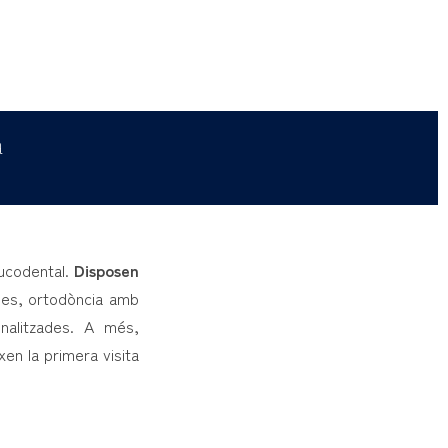
a
bucodental.
Disposen
lles, ortodòncia amb
onalitzades. A més,
en la primera visita