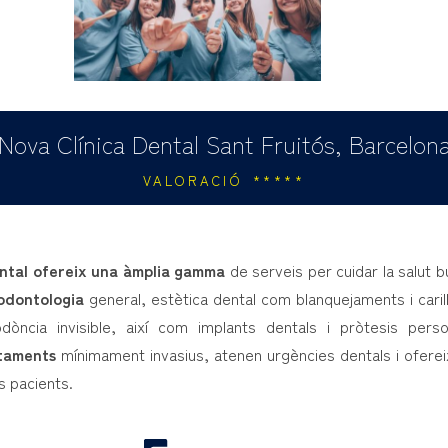
Nova Clínica Dental Sant Fruitós, Barcelon
VALORACIÓ *****
ntal
ofereix una àmplia gamma
de serveis per cuidar la salut 
odontologia
general, estètica dental com blanquejaments i cari
dòncia invisible, així com implants dentals i pròtesis pers
ctaments
mínimament invasius, atenen urgències dentals i ofereix
s pacients.