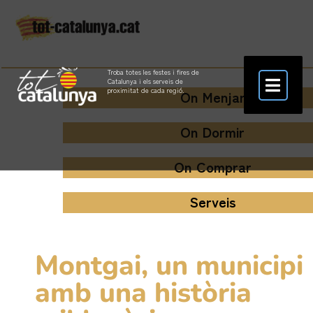
Troba totes les festes i fires de
Catalunya i els serveis de
proximitat de cada regió.
On Menjar
On Dormir
On Comprar
Serveis
Montgai, un municipi
amb una història